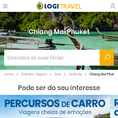
Chiang Mai Phuket
Descubra as suas férias
Home
Grandes Viagens
Ásia
Tailândia
Chiang Mai Phuket
Pode ser do seu interesse