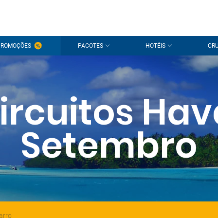
PROMOÇÕES
PACOTES
HOTÉIS
CRU
ircuitos Hav
Setembro
arro