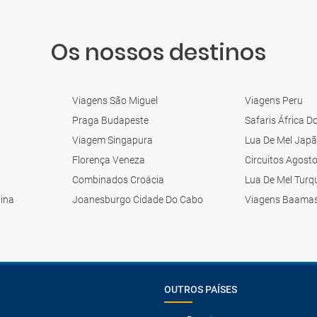
Os nossos destinos
Viagens São Miguel
Viagens Peru
Praga Budapeste
Safaris África D
Viagem Singapura
Lua De Mel Jap
Florença Veneza
Circuitos Agost
Combinados Croácia
Lua De Mel Turq
tina
Joanesburgo Cidade Do Cabo
Viagens Baama
OUTROS PAÍSES