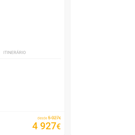
ITINERÁRIO
5
027
€
desde
4
927
€