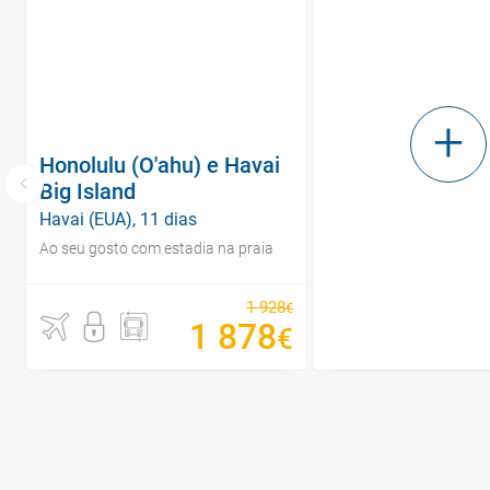
Honolulu (O'ahu) e Havai
Big Island
Havai (EUA), 11 dias
Ao seu gosto com estadia na praia
1
928
€
1
878
€