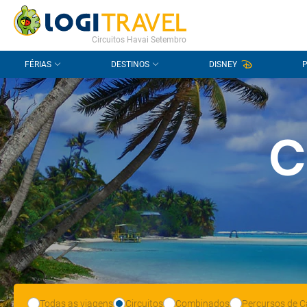
CONTACTO
PERGUNTAS FREQUENTES
Circuitos Havai Setembro
FÉRIAS
DESTINOS
DISNEY
C
Todas as viagens
Circuitos
Combinados
Percursos de C