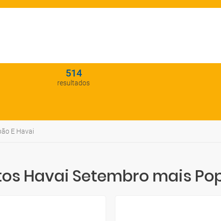
514
resultados
ão E Havai
tos Havai Setembro mais Po