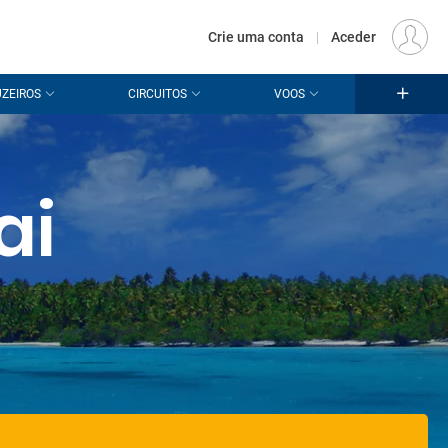
€
Origem
LISBOA (LIS)
PT
EUR
Crie uma conta
|
Aceder
ZEIROS
CIRCUITOS
VOOS
ai