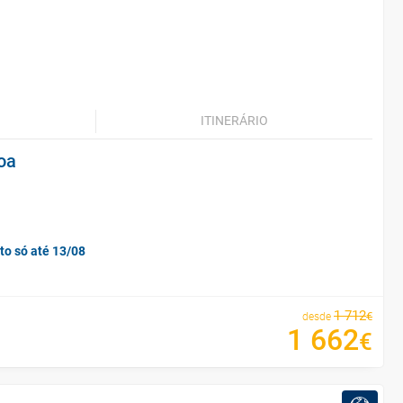
ITINERÁRIO
oa
to só até 13/08
1
712
€
desde
1
662
€