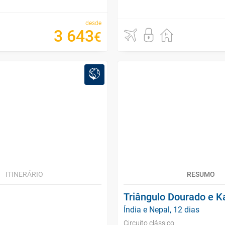
desde
3
643
€
ITINERÁRIO
RESUMO
Triângulo Dourado e 
Índia e Nepal, 12 dias
Circuito clássico