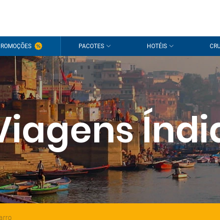
PROMOÇÕES
PACOTES
HOTÉIS
CRU
Viagens Índi
arro