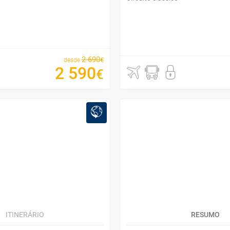
2
690
€
desde
2
590
€
ITINERÁRIO
RESUMO