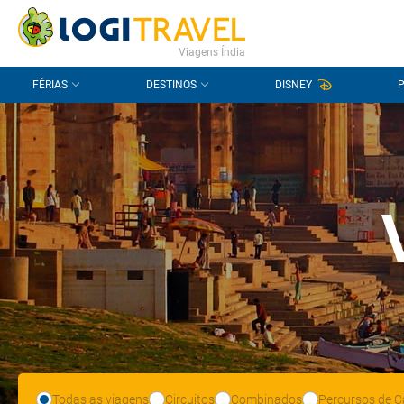
CONTACTO
PERGUNTAS FREQUENTES
Viagens Índia
FÉRIAS
DESTINOS
DISNEY
Todas as viagens
Circuitos
Combinados
Percursos de C