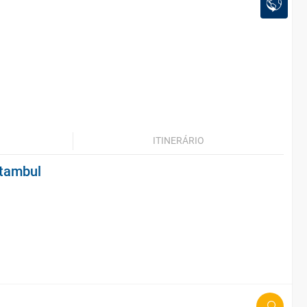
ITINERÁRIO
stambul