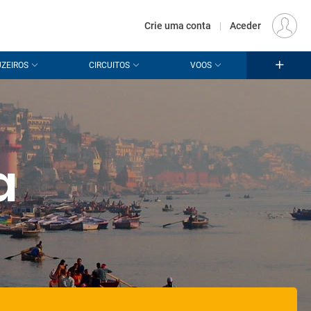
€
Origem
LISBOA (LIS)
PT
EUR
Crie uma conta
|
Aceder
ZEIROS
CIRCUITOS
VOOS
a