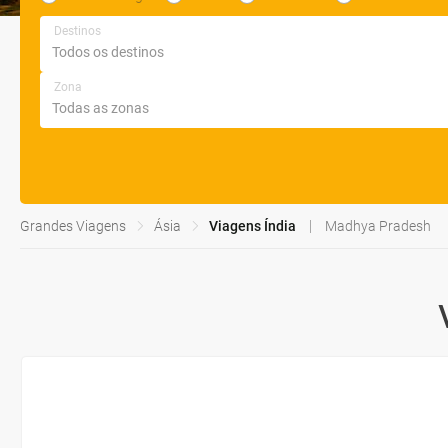
Destinos
Zona
Grandes Viagens
Ásia
Viagens Índia
Madhya Pradesh