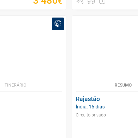
3
486
€
ITINERÁRIO
RESUMO
Rajastão
Índia, 16 dias
Circuito privado