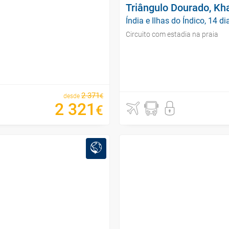
Triângulo Dourado, Kh
Índia e Ilhas do Índico, 14 di
Circuito com estadia na praia
2
371
€
desde
2
321
€