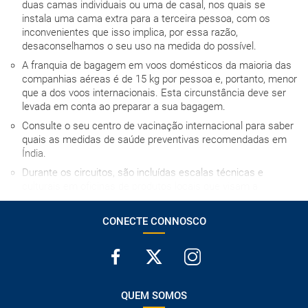
duas camas individuais ou uma de casal, nos quais se
instala uma cama extra para a terceira pessoa, com os
inconvenientes que isso implica, por essa razão,
desaconselhamos o seu uso na medida do possível.
A franquia de bagagem em voos domésticos da maioria das
companhias aéreas é de 15 kg por pessoa e, portanto, menor
que a dos voos internacionais. Esta circunstância deve ser
levada em conta ao preparar a sua bagagem.
Consulte o seu centro de vacinação internacional para saber
quais as medidas de saúde preventivas recomendadas em
Índia.
Durante os circuitos, são incluídas escalas técnicas e
culturais em oficinas de produtos locais que visam a
divulgação do artesanato tradicional.
Para reconfirmar serviços no destino, devem ser enviados os
CONECTE CONNOSCO
dados do passaporte no prazo de 24 horas após a realização
da reserva.
É obrigatório que os viajantes preencham o formulário e-
Arrival Card pelo menos 3 dias antes do início da viagem. O
formulário pode ser preenchido através do site oficial do
QUEM SOMOS
Indian Visa Online (https://indianvisaonline.gov.in/earrival/) ou