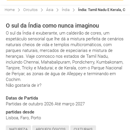
Home
Circuitos
Ásia
Índia
Índia: Tamil Nadu E Kerala, Circ
O sul da Índia como nunca imaginou
O sul da Índia é exuberante, um caldeirão de cores, um
espetáculo sensorial que lhe dá a mistura perfeita de cenários
naturais cheios de vida e templos multicromáticos, com
parques naturais, mercados de especiarias e mistura de
heranças. Viaje connosco nos estados de Tamil Nadu,
incluindo Chennai, Mahabalipuram, Pondicherry, Kumbakonam,
Tanjore, Tricky e Madurai; e de Kerala, com o Parque Nacional
de Periyar, as zonas de água de Alleppey e terminando em
Cochim.
Não gostaria de ir?
Datas de Partida
Partidas de outubro 2026 Até março 2027
partidas desde
Lisboa, Faro, Porto
NATUREZA
ARQUEOLÓGICOS
CULTURAIS