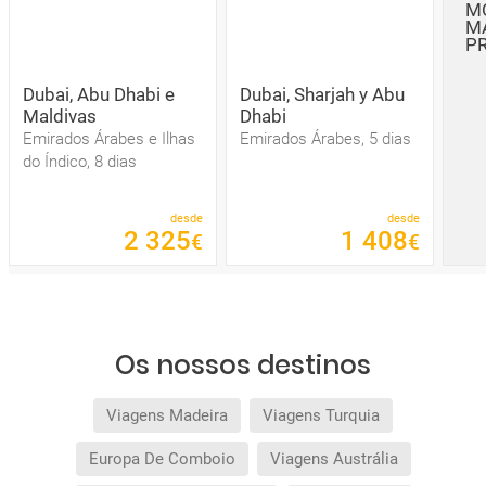
M
M
P
Dubai, Abu Dhabi e
Dubai, Sharjah y Abu
Maldivas
Dhabi
Emirados Árabes e Ilhas
Emirados Árabes, 5 dias
do Índico, 8 dias
desde
desde
2
325
1
408
€
€
Os nossos destinos
Viagens Madeira
Viagens Turquia
Europa De Comboio
Viagens Austrália