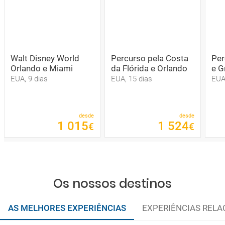
Walt Disney World
Percurso pela Costa
Per
Orlando e Miami
da Flórida e Orlando
e G
EUA, 9 dias
EUA, 15 dias
EUA
desde
desde
1
015
1
524
€
€
Os nossos destinos
AS MELHORES EXPERIÊNCIAS
EXPERIÊNCIAS REL