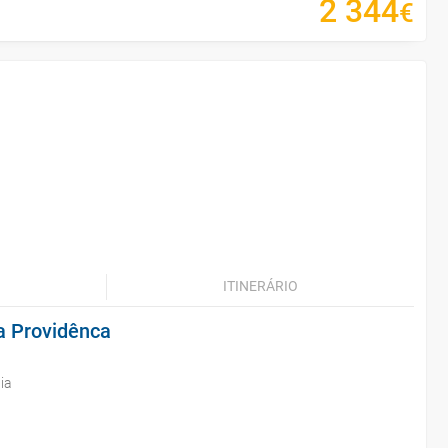
2
344
€
ITINERÁRIO
a Providênca
ia