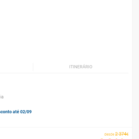
ITINERÁRIO
ia
sconto até 02/09
2
374
€
desde