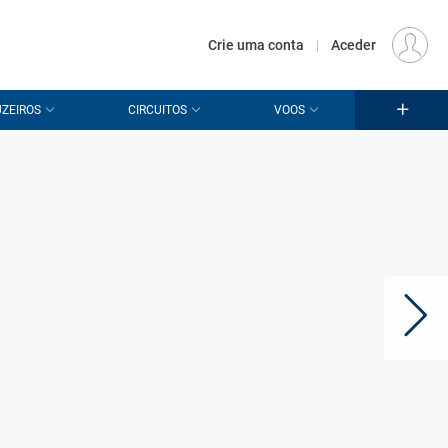
€
Origem
LISBOA (LIS)
PT
EUR
Crie uma conta
|
Aceder
ZEIROS
CIRCUITOS
VOOS