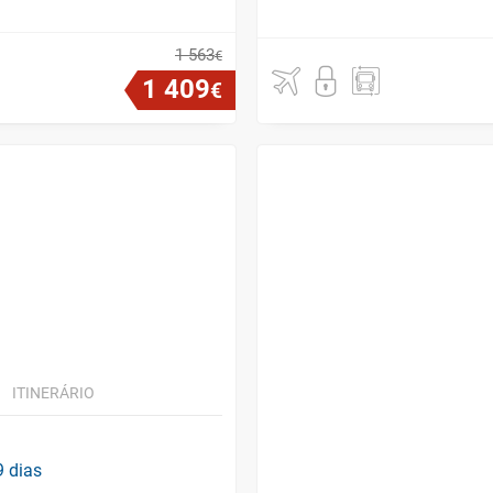
1
563
€
1
409
€
ITINERÁRIO
9 dias