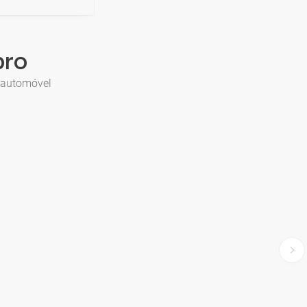
bro
e automóvel