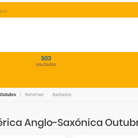
arro
503
resultados
 Outubro
Bahamas
Barbados
ica Anglo-Saxónica Outubr