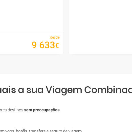
desde
9
633
€
quais a sua Viagem Combina
S
ores destinos
sem preocupações.
uem voos, hotéis, transfers e seguro de viagem.