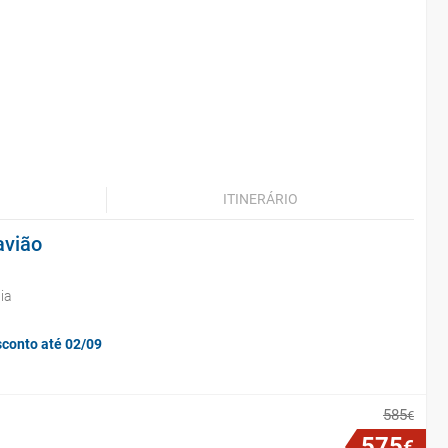
ITINERÁRIO
avião
ia
sconto até 02/09
585
€
575
€