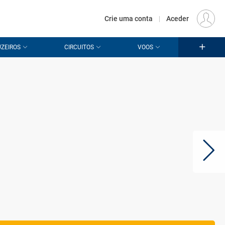
€
Origem
LISBOA (LIS)
PT
EUR
Crie uma conta
|
Aceder
ZEIROS
CIRCUITOS
VOOS