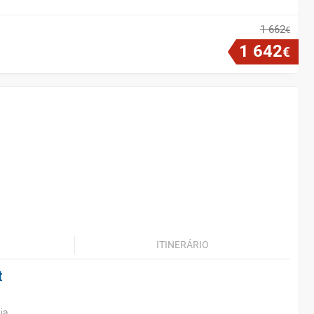
1
662
€
1
642
€
ITINERÁRIO
t
ia