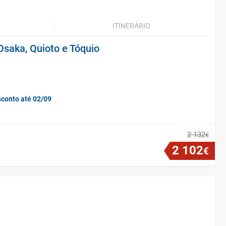
ITINERÁRIO
Osaka, Quioto e Tóquio
sconto até 02/09
2
132
€
2
102
€