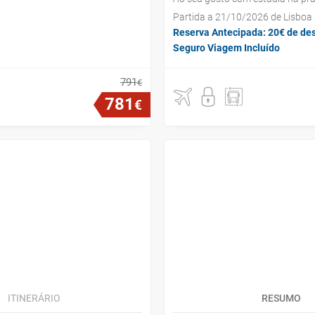
Partida a 21/10/2026 de Lisboa
Reserva Antecipada: 20€ de de
Seguro Viagem Incluído
791
€
781
€
ITINERÁRIO
RESUMO