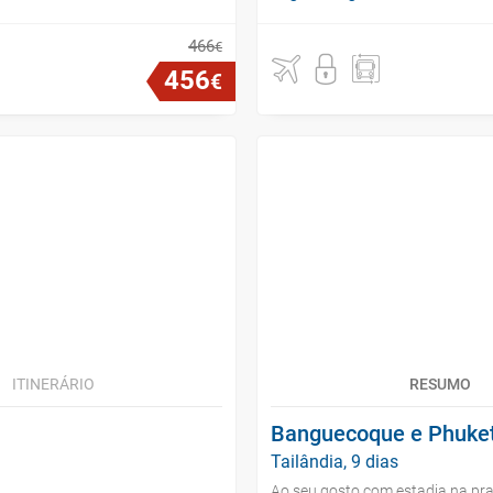
466
€
456
€
ITINERÁRIO
RESUMO
Banguecoque e Phuke
Tailândia, 9 dias
Ao seu gosto com estadia na pra