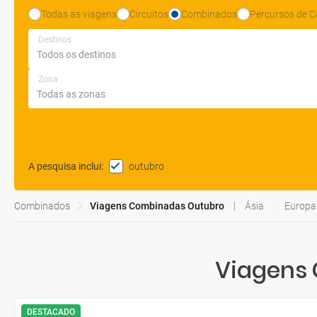
Todas as viagens
Circuitos
Combinados
Percursos de C
Destinos
Zona
outubro
A pesquisa inclui
:
Combinados
Viagens Combinadas Outubro
Ásia
Europa
Viagens 
DESTACADO