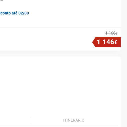
sconto até 02/09
1
166
€
1
146
€
ITINERÁRIO