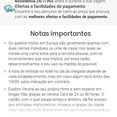
Assistência 24/7/365
antes e durante a sua viagem.
Ofertas e facilidades de pagamento
Encontre o seu percurso de carro ao preço que procura,
com as
melhores ofertas e facilidades de pagamento.
Notas importantes
Os quartos triplos em Europa são geralmente quartos com
duas camas individuais ou uma de casal, nos quais se
instala uma cama extra para a terceira pessoa, com os
inconvenientes que isso implica, por essa razão,
desaconselhamos o seu uso na medida do possível.
A hora de entrada no hotel no dia da chegada depende de
cada estabelecimento, mas em caso algum será antes das
15h00, salvo indicação em contrário.
Explore Verona ao seu próprio ritmo e sem esperar em
longas filas graças ao Verona Card de 24 ou 48 horas. O
cartão, com o qual poupa tempo e dinheiro, dá-lhe acesso
aos principais monumentos, museus e igrejas da cidade.
Veja mais recursos diretamente em www.turismoverona.eu.
Poderá comprá-lo on-line, em quiosques, nos Postos de