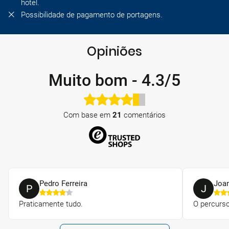
hotel.
Possibilidade de pagamento de portagens.
Opiniões
Muito bom
-
4.3/5
Com base em
21
comentários
Pedro Ferreira
Joan
P
J
Praticamente tudo.
O percurs