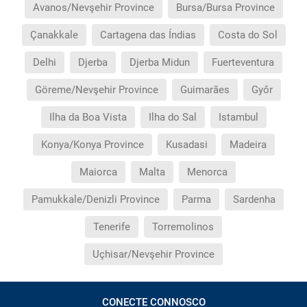
Avanos/Nevşehir Province
Bursa/Bursa Province
Çanakkale
Cartagena das Índias
Costa do Sol
Delhi
Djerba
Djerba Midun
Fuerteventura
Göreme/Nevşehir Province
Guimarães
Győr
Ilha da Boa Vista
Ilha do Sal
Istambul
Konya/Konya Province
Kusadasi
Madeira
Maiorca
Malta
Menorca
Pamukkale/Denizli Province
Parma
Sardenha
Tenerife
Torremolinos
Uçhisar/Nevşehir Province
CONECTE CONNOSCO