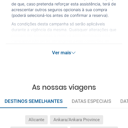
de que, caso pretenda reforçar esta assistência, terá de
acrescentar outros seguros opcionais à sua compra
(poderá selecioná-los antes de confirmar a reserva).
As condições desta campanha só serão aplicáveis
durante a vigência da mesma. Quaisquer alterações que
possam ser efetuadas à reserva após terminada esta
campanha não serão abrangidas pelas condições de
promoção anteriormente referidas. Desconto não
Ver mais
acumulável.
As nossas viagens
DESTINOS SEMELHANTES
DATAS ESPECIAIS
DA
Alicante
Ankara/Ankara Province