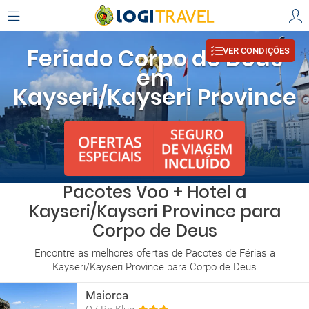
Feriado Corpo de Deus
VER CONDIÇÕES
em
Kayseri/Kayseri Province
Pacotes Voo + Hotel a
Kayseri/Kayseri Province para
Corpo de Deus
Encontre as melhores ofertas de Pacotes de Férias a
Kayseri/Kayseri Province para Corpo de Deus
Maiorca