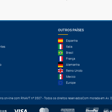
OUTROS PAÍSES
Espanha
ntes
Italia
Brasil
França
o
Alemanha
Reino Unido
Mexico
Europe
ens on-line com RNAVT nº 3507 - Todos os direitos reservados
Com morada em Av. Du