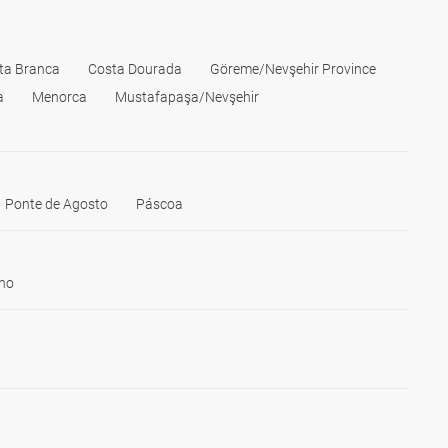
ta Branca
Costa Dourada
Göreme/Nevşehir Province
a
Menorca
Mustafapaşa/Nevşehir
Ponte de Agosto
Páscoa
ho