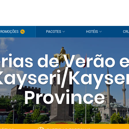
PROMOÇÕES
PACOTES
HOTÉIS
CRU
rias de Verão
Kayseri/Kayser
Province