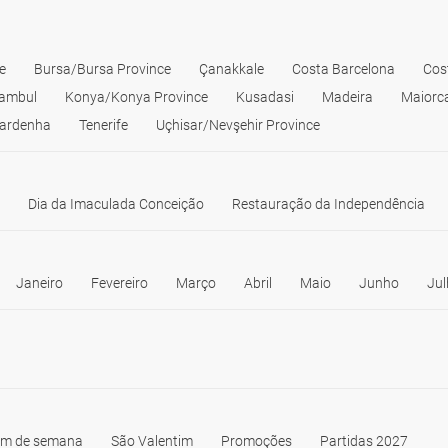
e
Bursa/Bursa Province
Çanakkale
Costa Barcelona
Cos
tambul
Konya/Konya Province
Kusadasi
Madeira
Maiorc
ardenha
Tenerife
Uçhisar/Nevşehir Province
Dia da Imaculada Conceição
Restauração da Independência
Janeiro
Fevereiro
Março
Abril
Maio
Junho
Jul
im de semana
São Valentim
Promoções
Partidas 2027