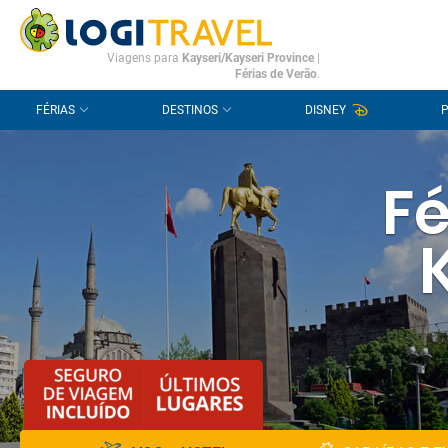
CONTACTO
PERGUNTAS FREQUENTES
Viagens para
Kayseri/Kayseri Province
|
Férias de Verão
.
FÉRIAS
DESTINOS
DISNEY
Fé