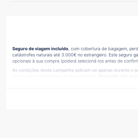
Seguro de viagem incluído
, com cobertura de bagagem, perd
catástrofes naturais até 3.000€ no estrangeiro. Este seguro ga
opcionais à sua compra (poderá selecioná-los antes de confir
As condições desta campanha aplicam-se apenas durante o per
promocionais anteriormente mencionadas.
Desconto não acu