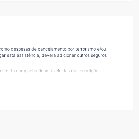
 como despesas de cancelamento por terrorismo e/ou
çar esta assistência, deverá adicionar outros seguros
ao fim da campanha ficam excluídas das condições