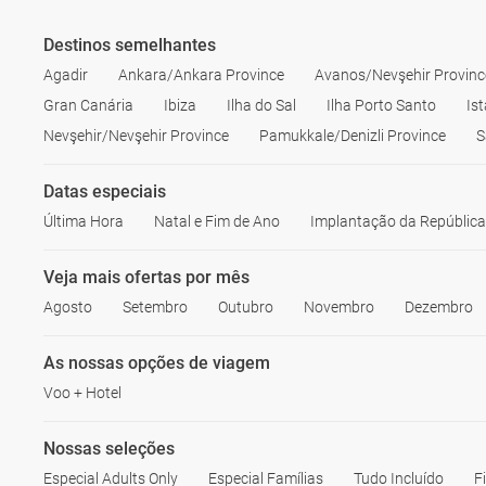
Destinos semelhantes
Agadir
Ankara/Ankara Province
Avanos/Nevşehir Provinc
Gran Canária
Ibiza
Ilha do Sal
Ilha Porto Santo
Is
Nevşehir/Nevşehir Province
Pamukkale/Denizli Province
S
Datas especiais
Última Hora
Natal e Fim de Ano
Implantação da República
Veja mais ofertas por mês
Agosto
Setembro
Outubro
Novembro
Dezembro
As nossas opções de viagem
Voo + Hotel
Nossas seleções
Especial Adults Only
Especial Famílias
Tudo Incluído
F