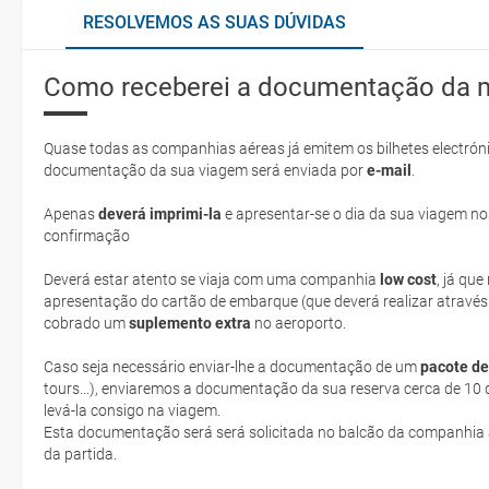
RESOLVEMOS AS SUAS DÚVIDAS
Como receberei a documentação da 
Quase todas as companhias aéreas já emitem os bilhetes electróni
documentação da sua viagem será enviada por
e-mail
.
Apenas
deverá imprimi-la
e apresentar-se o dia da sua viagem no
confirmação
Deverá estar atento se viaja com uma companhia
low cost
, já qu
apresentação do cartão de embarque (que deverá realizar através
cobrado um
suplemento extra
no aeroporto.
Caso seja necessário enviar-lhe a documentação de um
pacote de
tours...), enviaremos a documentação da sua reserva cerca de 10 d
levá-la consigo na viagem.
Esta documentação será será solicitada no balcão da companhia aéreen ao realizar o check-in no dia
da partida.