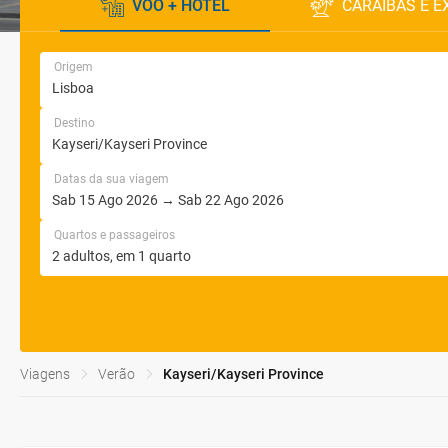
VOO + HOTEL
CARAÍBAS E E
Origem
Destino
Datas da sua viagem
Quartos e passageiros
Viagens
Verão
Kayseri/Kayseri Province