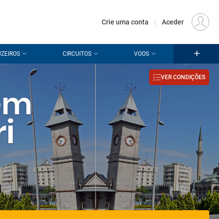
€
Origem
LISBOA (LIS)
PT
EUR
Crie uma conta
|
Aceder
ZEIROS
CIRCUITOS
VOOS
VER CONDIÇÕES
 em
i