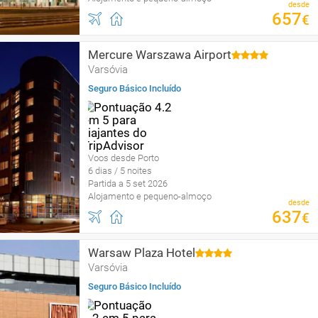
desde
657
€
Mercure Warszawa Airport
Varsóvia
Seguro Básico Incluído
Voos desde Porto
6 dias / 5 noites
Partida a 5 set 2026
Alojamento e pequeno-almoço
desde
637
€
Warsaw Plaza Hotel
Varsóvia
Seguro Básico Incluído