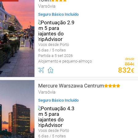
Varsóvia
Seguro Básico Incluído
Voos desde Porto
6 dias / 5 noites
Partida a 5 set 2026
desde
Alojamento e pequeno-almoço
884
€
832
€
Mercure Warszawa Centrum
Varsóvia
Seguro Básico Incluído
Voos desde Porto
6 dias / 5 noites