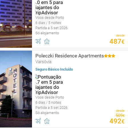
Voos desde Porto
6 dias / 5 noites
Partida a 5 set 2026
Só alojamento
desde
487
€
Poleczki Residence Apartments
Varsóvia
Seguro Básico Incluído
Voos desde Porto
6 dias / 5 noites
Partida a 5 set 2026
desde
Só alojamento
509
€
492
€