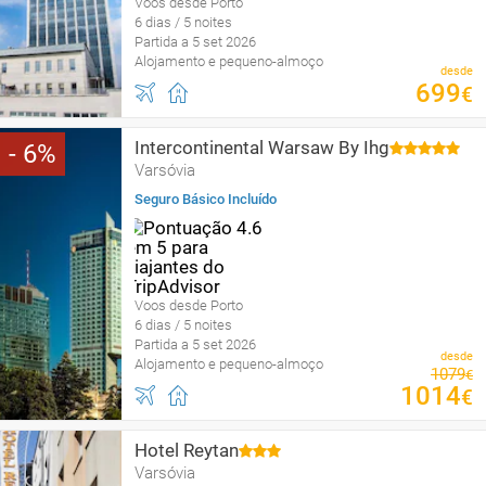
Voos desde Porto
6 dias / 5 noites
Partida a 5 set 2026
Alojamento e pequeno-almoço
desde
699
€
Intercontinental Warsaw By Ihg
6
Varsóvia
Seguro Básico Incluído
Voos desde Porto
6 dias / 5 noites
Partida a 5 set 2026
desde
Alojamento e pequeno-almoço
1079
€
1014
€
Hotel Reytan
Varsóvia