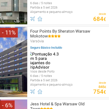
6 dias / 5 noites
Partida a 5 set 2026
Alojamento e pequeno-almoço
desde
684
€
Four Points By Sheraton Warsaw
11
Mokotow
Varsóvia
Seguro Básico Incluído
Voos desde Porto
6 dias / 5 noites
Partida a 5 set 2026
desde
Alojamento e pequeno-almoço
845
€
754
€
Jess Hotel & Spa Warsaw Old
6
Town