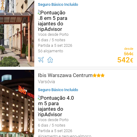
Seguro Básico Incluído
Voos desde Porto
6 dias / 5 noites
Partida a 5 set 2026
desde
Só alojamento
564
€
542
€
Ibis Warszawa Centrum
Varsóvia
Seguro Básico Incluído
Voos desde Porto
6 dias / 5 noites
Partida a 5 set 2026
Alojamento e pequeno-almoço