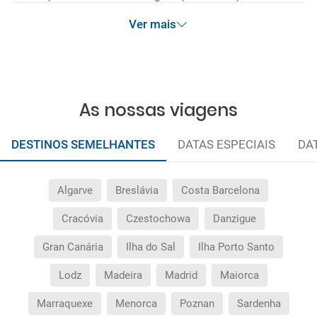
promoção anteriormente referidas. Desconto não
Ver mais
acumulável.
As nossas viagens
DESTINOS SEMELHANTES
DATAS ESPECIAIS
DA
Algarve
Breslávia
Costa Barcelona
Cracóvia
Czestochowa
Danzigue
Gran Canária
Ilha do Sal
Ilha Porto Santo
Lodz
Madeira
Madrid
Maiorca
Marraquexe
Menorca
Poznan
Sardenha