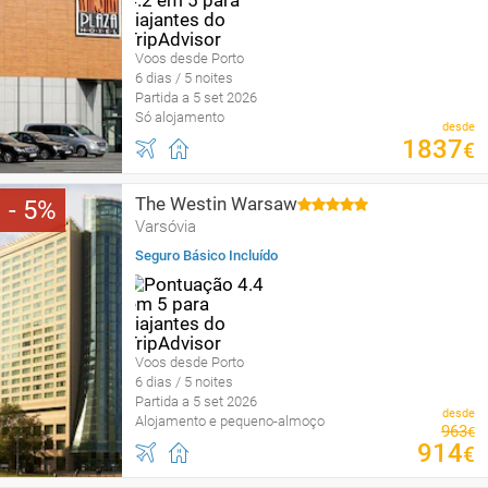
Voos desde Porto
6 dias / 5 noites
Partida a 5 set 2026
Só alojamento
desde
1837
€
The Westin Warsaw
5
Varsóvia
Seguro Básico Incluído
Voos desde Porto
6 dias / 5 noites
Partida a 5 set 2026
desde
Alojamento e pequeno-almoço
963
€
914
€