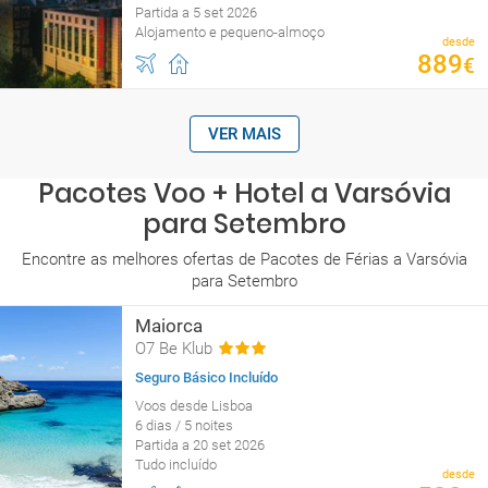
Partida a 5 set 2026
Alojamento e pequeno-almoço
desde
889
€
VER MAIS
Pacotes Voo + Hotel a Varsóvia
para Setembro
Encontre as melhores ofertas de Pacotes de Férias a Varsóvia
para Setembro
Maiorca
O7 Be Klub
Seguro Básico Incluído
Voos desde Lisboa
6 dias / 5 noites
Partida a 20 set 2026
Tudo incluído
desde