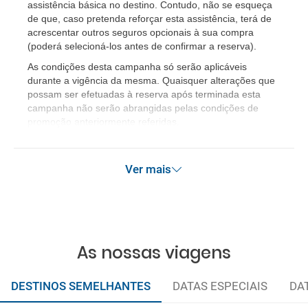
assistência básica no destino. Contudo, não se esqueça
de que, caso pretenda reforçar esta assistência, terá de
acrescentar outros seguros opcionais à sua compra
(poderá selecioná-los antes de confirmar a reserva).
As condições desta campanha só serão aplicáveis
durante a vigência da mesma. Quaisquer alterações que
possam ser efetuadas à reserva após terminada esta
campanha não serão abrangidas pelas condições de
promoção anteriormente referidas.
Ver mais
As nossas viagens
DESTINOS SEMELHANTES
DATAS ESPECIAIS
DA