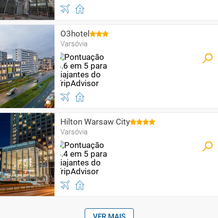
O3hotel
Varsóvia
Hilton Warsaw City
Varsóvia
VER MAIS