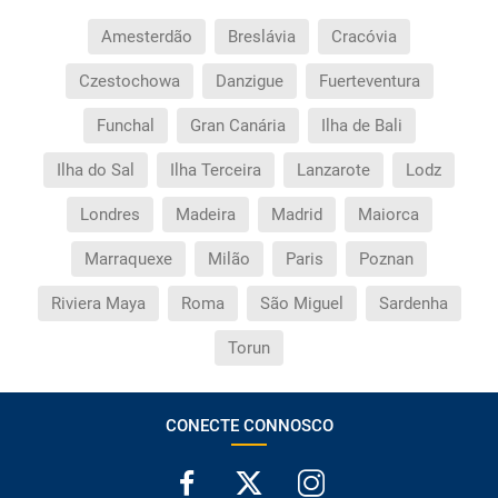
Amesterdão
Breslávia
Cracóvia
Czestochowa
Danzigue
Fuerteventura
Funchal
Gran Canária
Ilha de Bali
Ilha do Sal
Ilha Terceira
Lanzarote
Lodz
Londres
Madeira
Madrid
Maiorca
Marraquexe
Milão
Paris
Poznan
Riviera Maya
Roma
São Miguel
Sardenha
Torun
CONECTE CONNOSCO