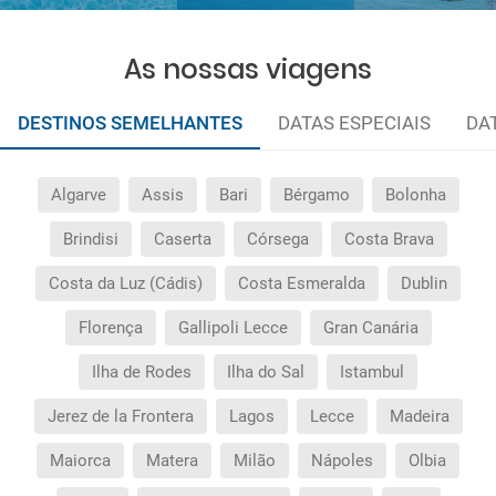
As nossas viagens
DESTINOS SEMELHANTES
DATAS ESPECIAIS
DA
Algarve
Assis
Bari
Bérgamo
Bolonha
Brindisi
Caserta
Córsega
Costa Brava
Costa da Luz (Cádis)
Costa Esmeralda
Dublin
Florença
Gallipoli Lecce
Gran Canária
Ilha de Rodes
Ilha do Sal
Istambul
Jerez de la Frontera
Lagos
Lecce
Madeira
Maiorca
Matera
Milão
Nápoles
Olbia