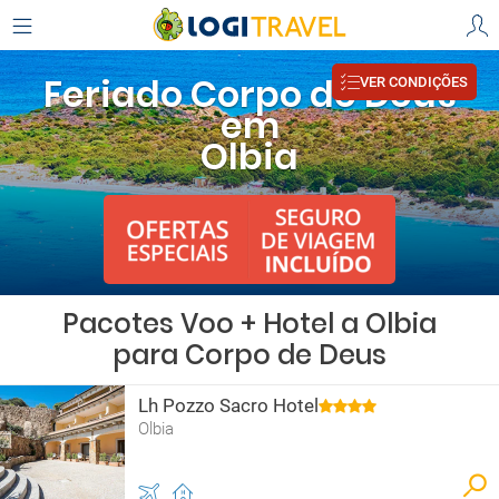
Feriado Corpo de Deus
VER CONDIÇÕES
em
Olbia
Pacotes Voo + Hotel a Olbia
para Corpo de Deus
Lh Pozzo Sacro Hotel
Olbia