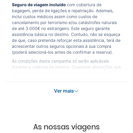
Seguro de viagem incluído
com cobertura de
bagagem, perda de ligações e repatriação. Ademais,
inclui custos médicos assim como custos de
cancelamento por terrorismo e/ou catástrofes naturais
de até 3.000€ no estrangeiro. Este seguro garante
assistência básica no destino. Contudo, não se esqueça
de que, caso pretenda reforçar esta assistência, terá de
acrescentar outros seguros opcionais à sua compra
(poderá selecioná-los antes de confirmar a reserva).
As condições desta campanha só serão aplicáveis
durante a vigência da mesma. Quaisquer alterações que
possam ser efetuadas à reserva após terminada esta
campanha não serão abrangidas pelas condições de
promoção anteriormente referidas. Desconto não
Ver mais
acumulável.
As nossas viagens