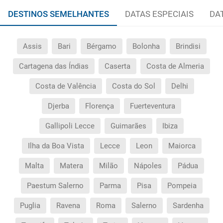
DESTINOS SEMELHANTES
DATAS ESPECIAIS
DA
Assis
Bari
Bérgamo
Bolonha
Brindisi
Cartagena das Índias
Caserta
Costa de Almeria
Costa de Valência
Costa do Sol
Delhi
Djerba
Florença
Fuerteventura
Gallipoli Lecce
Guimarães
Ibiza
Ilha da Boa Vista
Lecce
Leon
Maiorca
Malta
Matera
Milão
Nápoles
Pádua
Paestum Salerno
Parma
Pisa
Pompeia
Puglia
Ravena
Roma
Salerno
Sardenha