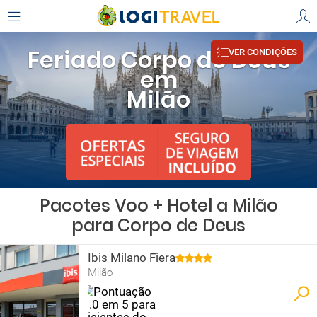
Feriado Corpo de Deus
VER CONDIÇÕES
em
Milão
Pacotes Voo + Hotel a Milão
para Corpo de Deus
Ibis Milano Fiera
Milão