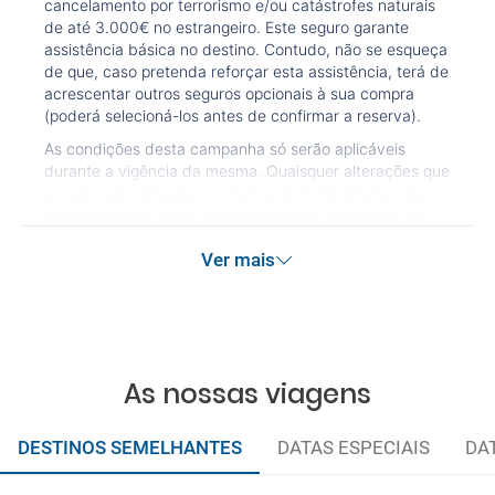
cancelamento por terrorismo e/ou catástrofes naturais
de até 3.000€ no estrangeiro. Este seguro garante
assistência básica no destino. Contudo, não se esqueça
de que, caso pretenda reforçar esta assistência, terá de
acrescentar outros seguros opcionais à sua compra
(poderá selecioná-los antes de confirmar a reserva).
As condições desta campanha só serão aplicáveis
durante a vigência da mesma. Quaisquer alterações que
possam ser efetuadas à reserva após terminada esta
campanha não serão abrangidas pelas condições de
promoção anteriormente referidas. Desconto não
Ver mais
acumulável.
As nossas viagens
DESTINOS SEMELHANTES
DATAS ESPECIAIS
DA