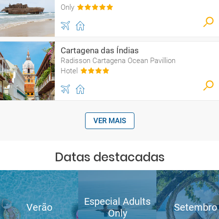
Only
Cartagena das Índias
Radisson Cartagena Ocean Pavillion
Hotel
VER MAIS
Datas destacadas
Especial Adults
Verão
Setembro
Only