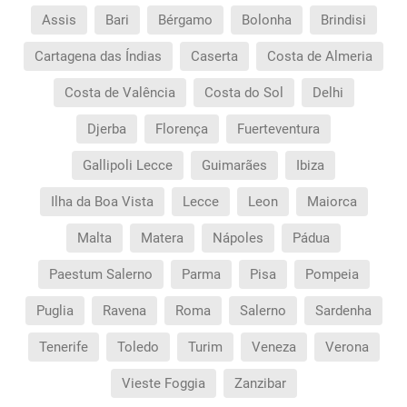
Assis
Bari
Bérgamo
Bolonha
Brindisi
Cartagena das Índias
Caserta
Costa de Almeria
Costa de Valência
Costa do Sol
Delhi
Djerba
Florença
Fuerteventura
Gallipoli Lecce
Guimarães
Ibiza
Ilha da Boa Vista
Lecce
Leon
Maiorca
Malta
Matera
Nápoles
Pádua
Paestum Salerno
Parma
Pisa
Pompeia
Puglia
Ravena
Roma
Salerno
Sardenha
Tenerife
Toledo
Turim
Veneza
Verona
Vieste Foggia
Zanzibar