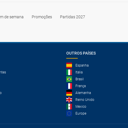
im de semana
Promoções
Partidas 2027
OUTROS PAÍSES
Espanha
ntes
Italia
Brasil
França
o
Alemanha
Reino Unido
Mexico
Europe