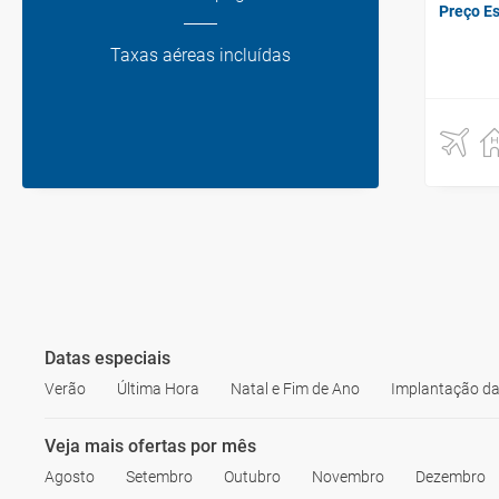
Preço E
Taxas aéreas incluídas
Datas especiais
Verão
Última Hora
Natal e Fim de Ano
Implantação da
Veja mais ofertas por mês
Agosto
Setembro
Outubro
Novembro
Dezembro