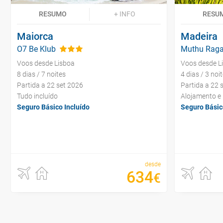
RESUMO
+ INFO
RESU
Maiorca
Madeira
O7 Be Klub
Muthu Raga
Voos desde Lisboa
Voos desde L
8 dias / 7 noites
4 dias / 3 noi
Partida a 22 set 2026
Partida a 22 
Tudo incluído
Alojamento e
Seguro Básico Incluído
Seguro Básic
desde
634
€