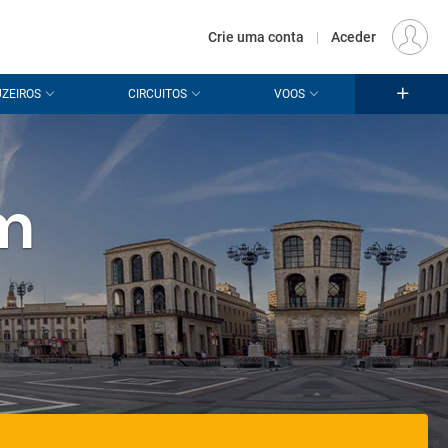
€
Origem
LISBOA (LIS)
PT
EUR
Crie uma conta
|
Aceder
ZEIROS
CIRCUITOS
VOOS
em