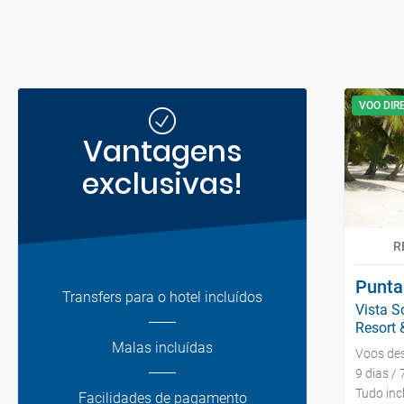
VOO DIR
Vantagens
exclusivas!
R
Punta
Transfers para o hotel incluídos
Vista S
Resort &
Malas incluídas
Voos de
9 dias / 
Tudo inc
Facilidades de pagamento