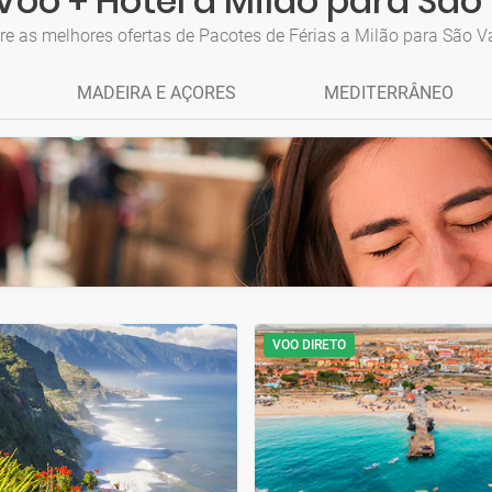
Voo + Hotel a Milão para São
re as melhores ofertas de Pacotes de Férias a Milão para São V
MADEIRA E AÇORES
MEDITERRÂNEO
VOO DIRETO