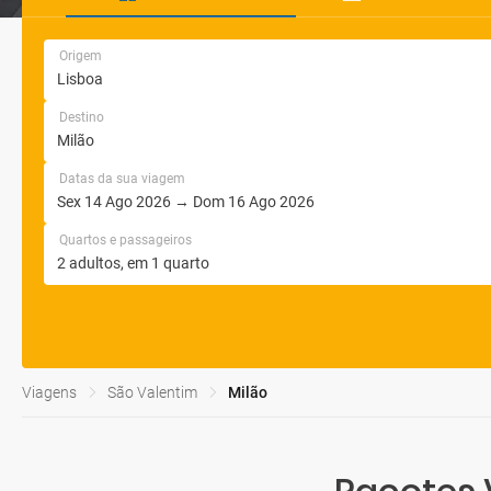
Origem
Destino
Datas da sua viagem
Quartos e passageiros
Viagens
São Valentim
Milão