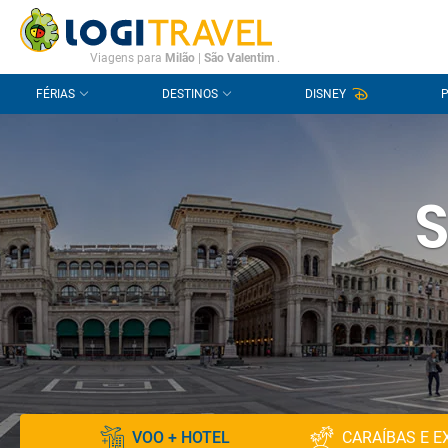
CONTACTO
PERGUNTAS FREQUENTES
Viagens para
Milão
|
São Valentim
.
FÉRIAS
DESTINOS
DISNEY
S
VOO + HOTEL
CARAÍBAS E E