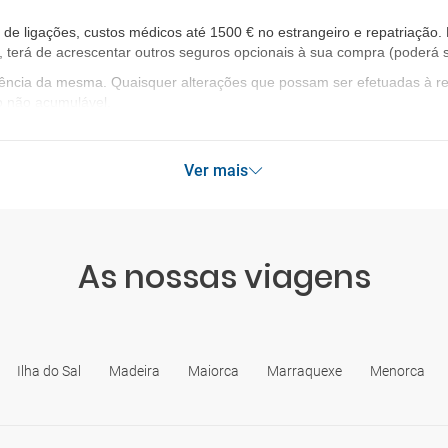
 ligações, custos médicos até 1500 € no estrangeiro e repatriação. E
, terá de acrescentar outros seguros opcionais à sua compra (poderá s
igência da mesma. Quaisquer alterações que possam ser efetuadas à 
o não acumulável.
Ver mais
As nossas viagens
Ilha do Sal
Madeira
Maiorca
Marraquexe
Menorca