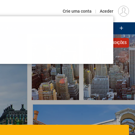
€
Origem
LISBOA (LIS)
PT
EUR
Crie uma conta
|
Aceder
ZEIROS
CIRCUITOS
VOOS
Iniciar sessão
zer voltar a receber a sua visita.
essão
para as suas promoções.
VER CONDIÇÕES
crie a sua conta
em conta?
É muito fácil criar uma: