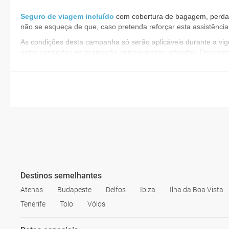
Seguro de viagem incluído
com cobertura de bagagem, perda de
não se esqueça de que, caso pretenda reforçar esta assistência
As condições desta campanha só serão aplicáveis durante a v
pelas condições de promoção anteriormente referidas. Descont
Destinos semelhantes
Atenas
Budapeste
Delfos
Ibiza
Ilha da Boa Vista
Tenerife
Tolo
Vólos