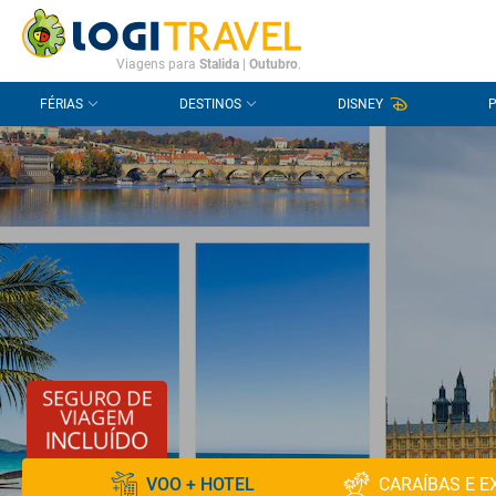
CONTACTO
PERGUNTAS FREQUENTES
Viagens para
Stalida
|
Outubro
.
FÉRIAS
DESTINOS
DISNEY
VOO + HOTEL
CARAÍBAS E E