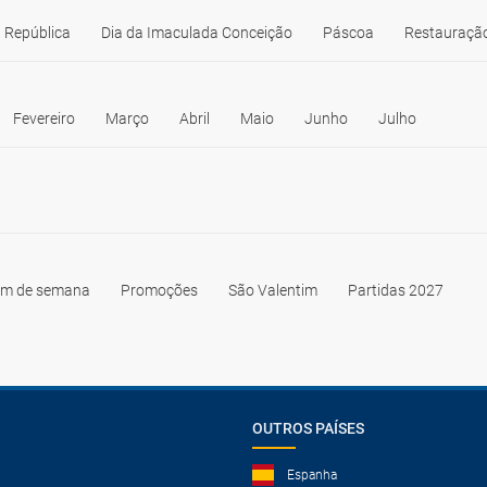
 República
Dia da Imaculada Conceição
Páscoa
Restauração
Fevereiro
Março
Abril
Maio
Junho
Julho
im de semana
Promoções
São Valentim
Partidas 2027
OUTROS PAÍSES
Espanha