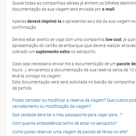
Quase todas as companhias aéreas já emitem os bilhetes electróni
documentação da sua viagem será enviada por
e-mail
.
Apenas
deverá imprimi-la
e apresentar-se o dia da sua viagem no
confirmação
Deverá estar atento se viaja com uma companhia
low cost
, já qu
apresentação do cartão de embarque (que deverá realizar através
cobrado um
suplemento extra
no aeroporto.
Caso seja necessário enviar-lhe a documentação de um
pacote de
tours...), enviaremos a documentação da sua reserva cerca de 10 d
levá-la consigo na viagem.
Esta documentação será será solicitada no balcão da companhia aéreen ao realizar o check-in no dia
da partida.
Posso cancelar ou modificar a reserva da viagem? Que custos po
cancelamento ou modificação da viagem?
Que validade deve ter o meu passaporte para viajar para...?
Com quanta antecedência tenho de estar no aeroporto?
Como posso reservar uma viagem de pacote de férias no site?