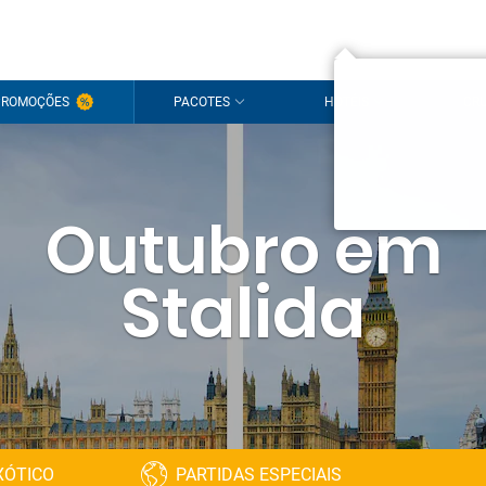
Olá!
PROMOÇÕES
PACOTES
HOTÉIS
CRU
É um pra
Inicie s
Ainda não t
Outubro em
Stalida
XÓTICO
PARTIDAS ESPECIAIS