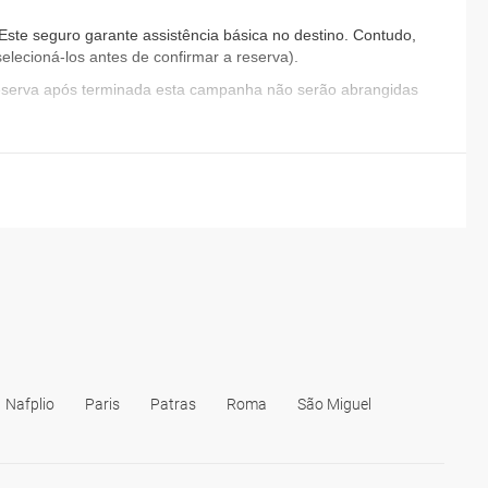
ste seguro garante assistência básica no destino. Contudo,
elecioná-los antes de confirmar a reserva).
reserva após terminada esta campanha não serão abrangidas
Nafplio
Paris
Patras
Roma
São Miguel