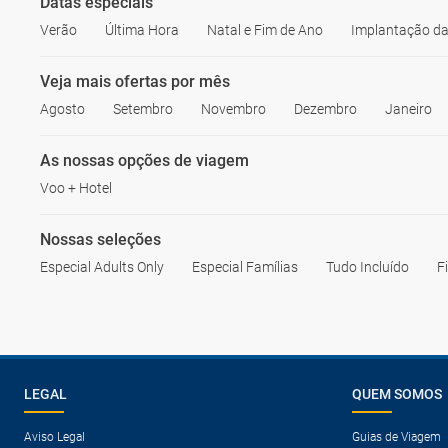
Datas especiais
Verão
Última Hora
Natal e Fim de Ano
Implantação da
Veja mais ofertas por mês
Agosto
Setembro
Novembro
Dezembro
Janeiro
As nossas opções de viagem
Voo + Hotel
Nossas seleções
Especial Adults Only
Especial Famílias
Tudo Incluído
F
LEGAL
QUEM SOMOS
Aviso Legal
Guias de Viagem