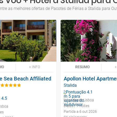
 Voo + Hotel a Stalida para
ntre as melhores ofertas de Pacotes de Férias a Stalida para Ou
MO
+ INFO
RESUMO
+
e Sea Beach Affiliated
Apollon Hotel Apartme
Stalida
Voos desde Lisboa
8 dias / 7 noites
isboa
Partida a 6 out 2026
tes