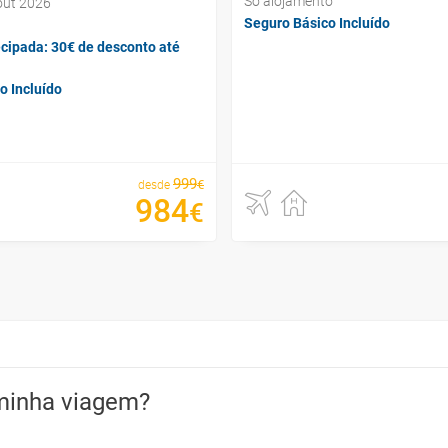
Só alojamento
out 2026
Seguro Básico Incluído
cipada: 30€ de desconto até
o Incluído
999
€
desde
984
€
minha viagem?