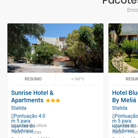
Pacotes
Enco
RESUMO
+ INFO
RESU
Sunrise Hotel &
Hotel Blu
Apartments
By Meliá
Stalida
Stalida
Voos desde Lisboa
Voos desde L
7 dias / 6 noites
8 dias / 7 noi