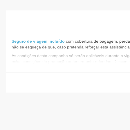
Seguro de viagem incluído
com cobertura de bagagem, perda de
não se esqueça de que, caso pretenda reforçar esta assistência
As condições desta campanha só serão aplicáveis durante a v
pelas condições de promoção anteriormente referidas. Descont