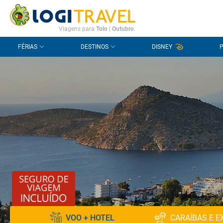
CONTACTO
PERGUNTAS FREQUENTES
Viagens para
Tolo
|
Outubro
.
FÉRIAS
DESTINOS
DISNEY
VOO + HOTEL
CARAÍBAS E E