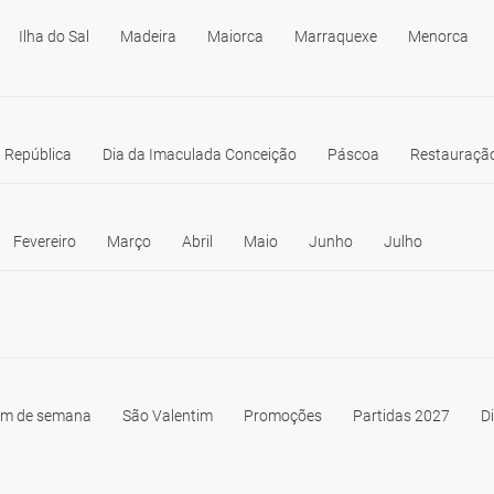
Ilha do Sal
Madeira
Maiorca
Marraquexe
Menorca
 República
Dia da Imaculada Conceição
Páscoa
Restauração
Fevereiro
Março
Abril
Maio
Junho
Julho
im de semana
São Valentim
Promoções
Partidas 2027
D