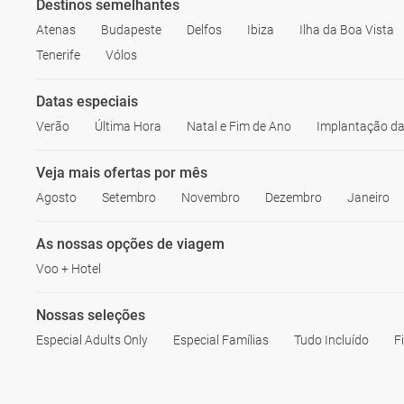
Destinos semelhantes
Atenas
Budapeste
Delfos
Ibiza
Ilha da Boa Vista
Tenerife
Vólos
Datas especiais
Verão
Última Hora
Natal e Fim de Ano
Implantação da
Veja mais ofertas por mês
Agosto
Setembro
Novembro
Dezembro
Janeiro
As nossas opções de viagem
Voo + Hotel
Nossas seleções
Especial Adults Only
Especial Famílias
Tudo Incluído
F