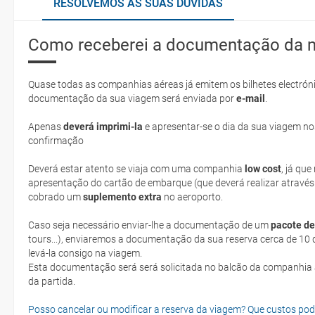
RESOLVEMOS AS SUAS DÚVIDAS
Como receberei a documentação da 
Quase todas as companhias aéreas já emitem os bilhetes electróni
documentação da sua viagem será enviada por
e-mail
.
Apenas
deverá imprimi-la
e apresentar-se o dia da sua viagem no
confirmação
Deverá estar atento se viaja com uma companhia
low cost
, já qu
apresentação do cartão de embarque (que deverá realizar através
cobrado um
suplemento extra
no aeroporto.
Caso seja necessário enviar-lhe a documentação de um
pacote de
tours...), enviaremos a documentação da sua reserva cerca de 10 d
levá-la consigo na viagem.
Esta documentação será será solicitada no balcão da companhia aéreen ao realizar o check-in no dia
da partida.
Posso cancelar ou modificar a reserva da viagem? Que custos po