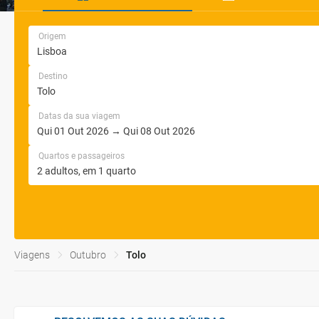
Origem
Destino
Datas da sua viagem
Quartos e passageiros
Viagens
Outubro
Tolo