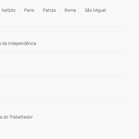
Nafplio
Paris
Patras
Roma
São Miguel
 da Independência
ia do Trabalhador