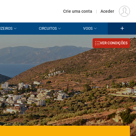
€
Origem
LISBOA (LIS)
PT
EUR
Crie uma conta
|
Aceder
ZEIROS
CIRCUITOS
VOOS
VER CONDIÇÕES