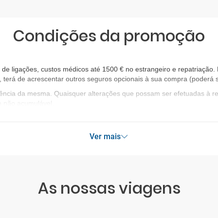
Condições da promoção
 ligações, custos médicos até 1500 € no estrangeiro e repatriação. E
, terá de acrescentar outros seguros opcionais à sua compra (poderá s
igência da mesma. Quaisquer alterações que possam ser efetuadas à 
o não acumulável.
Ver mais
As nossas viagens