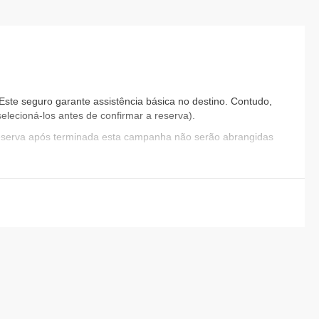
ste seguro garante assistência básica no destino. Contudo,
elecioná-los antes de confirmar a reserva).
reserva após terminada esta campanha não serão abrangidas