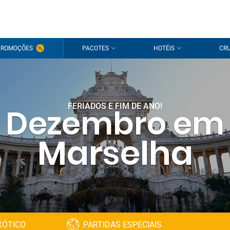
PROMOÇÕES
PACOTES
HOTÉIS
CRU
FERIADOS E FIM DE ANO!
Dezembro em
Marselha
XÓTICO
PARTIDAS ESPECIAIS