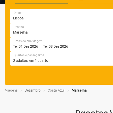
Origem
Destino
Datas da sua viagem
Quartos e passageiros
Viagens
Dezembro
Costa Azul
Marselha