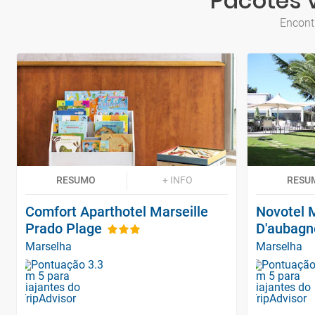
Pacotes 
Encont
RESUMO
+ INFO
RESU
Comfort Aparthotel Marseille
Novotel M
Prado Plage
D'aubagn
Marselha
Marselha