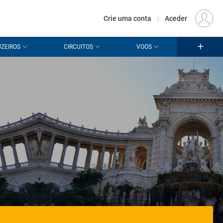
€
Origem
LISBOA (LIS)
PT
EUR
Crie uma conta
|
Aceder
ZEIROS
CIRCUITOS
VOOS