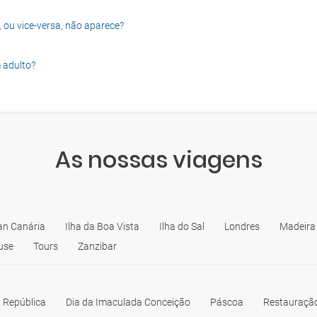
, ou vice-versa, não aparece?
 adulto?
As nossas viagens
an Canária
Ilha da Boa Vista
Ilha do Sal
Londres
Madeira
use
Tours
Zanzibar
 República
Dia da Imaculada Conceição
Páscoa
Restauração