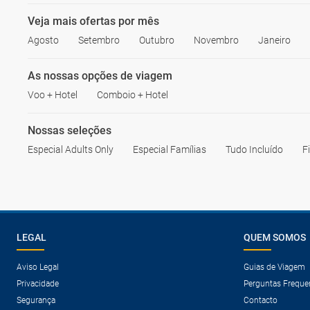
Veja mais ofertas por mês
Agosto
Setembro
Outubro
Novembro
Janeiro
As nossas opções de viagem
Voo + Hotel
Comboio + Hotel
Nossas seleções
Especial Adults Only
Especial Famílias
Tudo Incluído
F
LEGAL
QUEM SOMOS
Aviso Legal
Guias de Viagem
Privacidade
Perguntas Freque
Segurança
Contacto