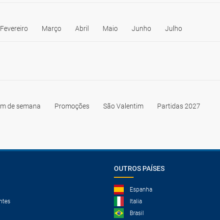
Fevereiro
Março
Abril
Maio
Junho
Julho
im de semana
Promoções
São Valentim
Partidas 2027
OUTROS PAÍSES
Espanha
ntes
Italia
Brasil