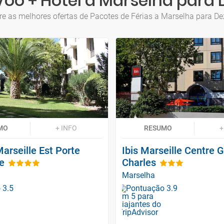
Voo + Hotel a Marselha para
re as melhores ofertas de Pacotes de Férias a Marselha para D
MO
+ INFO
RESUMO
+
arseille Est Porte
Ibis Marseille Centre 
e
Charles
Marselha