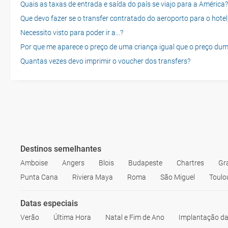
Quais as taxas de entrada e saída do país se viajo para a América?
Que devo fazer se o transfer contratado do aeroporto para o hotel
Necessito visto para poder ir a...?
Por que me aparece o preço de uma criança igual que o preço dum
Quantas vezes devo imprimir o voucher dos transfers?
Destinos semelhantes
Amboise
Angers
Blois
Budapeste
Chartres
Gr
Punta Cana
Riviera Maya
Roma
São Miguel
Toulo
Datas especiais
Verão
Última Hora
Natal e Fim de Ano
Implantação da