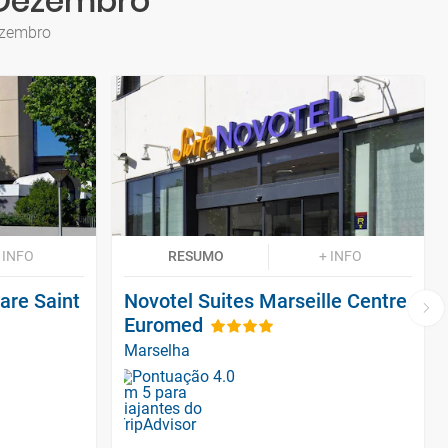
 Dezembro
ezembro
 INFO
RESUMO
+ INFO
Gare Saint
Novotel Suites Marseille Centre
Euromed
Marselha