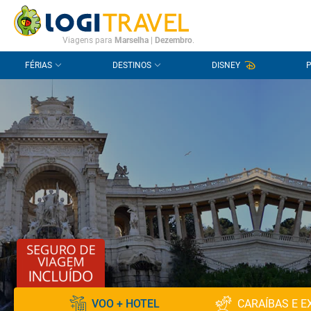
CONTACTO
PERGUNTAS FREQUENTES
Viagens para
Marselha
|
Dezembro
.
FÉRIAS
DESTINOS
DISNEY
VOO + HOTEL
CARAÍBAS E E