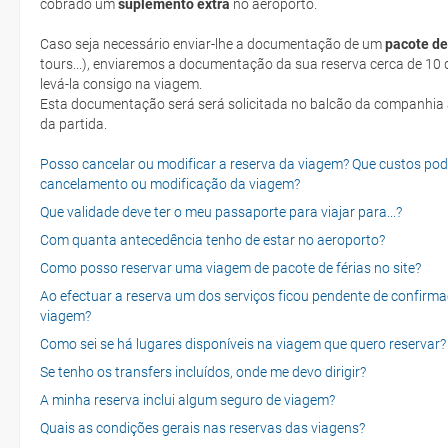
cobrado um
suplemento extra
no aeroporto.
Caso seja necessário enviar-lhe a documentação de um
pacote de
tours...), enviaremos a documentação da sua reserva cerca de 10 d
levá-la consigo na viagem.
Esta documentação será será solicitada no balcão da companhia aéreen ao realizar o check-in no dia
da partida.
Posso cancelar ou modificar a reserva da viagem? Que custos po
cancelamento ou modificação da viagem?
Que validade deve ter o meu passaporte para viajar para...?
Com quanta antecedência tenho de estar no aeroporto?
Como posso reservar uma viagem de pacote de férias no site?
Ao efectuar a reserva um dos serviços ficou pendente de confirma
viagem?
Como sei se há lugares disponíveis na viagem que quero reservar?
Se tenho os transfers incluídos, onde me devo dirigir?
A minha reserva inclui algum seguro de viagem?
Quais as condições gerais nas reservas das viagens?