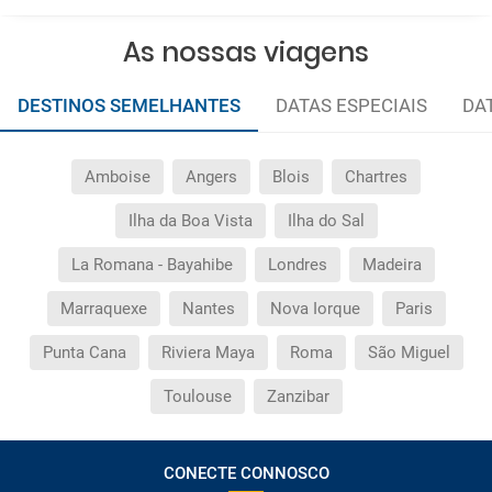
As nossas viagens
DESTINOS SEMELHANTES
DATAS ESPECIAIS
DA
Amboise
Angers
Blois
Chartres
Ilha da Boa Vista
Ilha do Sal
La Romana - Bayahibe
Londres
Madeira
Marraquexe
Nantes
Nova Iorque
Paris
Punta Cana
Riviera Maya
Roma
São Miguel
Toulouse
Zanzibar
CONECTE CONNOSCO