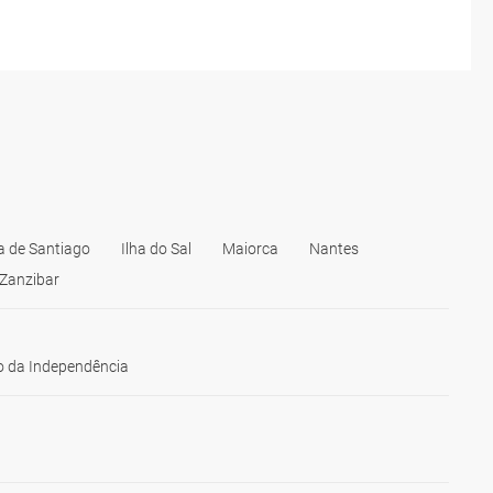
ha de Santiago
Ilha do Sal
Maiorca
Nantes
Zanzibar
 da Independência