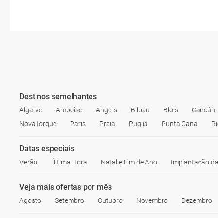
Destinos semelhantes
Algarve
Amboise
Angers
Bilbau
Blois
Cancún
Nova Iorque
Paris
Praia
Puglia
Punta Cana
Ri
Datas especiais
Verão
Última Hora
Natal e Fim de Ano
Implantação da
Veja mais ofertas por mês
Agosto
Setembro
Outubro
Novembro
Dezembro