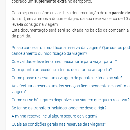
cobrado um
suplemento extra
no aeroporto.
Caso seja necessário enviar-lhe a documentação de um
pacote de
tours...), enviaremos a documentação da sua reserva cerca de 10 d
levá-la consigo na viagem.
Esta documentação será será solicitada no balcão da companhia aéreen ao realizar o check-in no dia
da partida.
Posso cancelar ou modificar a reserva da viagem? Que custos po
cancelamento ou modificação da viagem?
Que validade deve ter o meu passaporte para viajar para...?
Com quanta antecedência tenho de estar no aeroporto?
Como posso reservar uma viagem de pacote de férias no site?
Ao efectuar a reserva um dos serviços ficou pendente de confirma
viagem?
Como sei se há lugares disponíveis na viagem que quero reservar?
Se tenho os transfers incluídos, onde me devo dirigir?
A minha reserva inclui algum seguro de viagem?
Quais as condições gerais nas reservas das viagens?