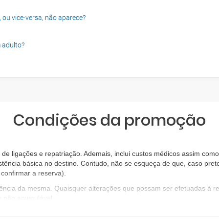
, ou vice-versa, não aparece?
 adulto?
Condições da promoção
e ligações e repatriação. Ademais, inclui custos médicos assim como 
stência básica no destino. Contudo, não se esqueça de que, caso prete
confirmar a reserva).
igência da mesma. Quaisquer alterações que possam ser efetuadas à 
o não acumulável.