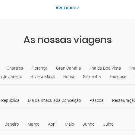
Ver mais
As nossas viagens
Chartres
Florença
Gran Canária
Ilha da Boa Vista
Il
o de Janeiro
Riviera Maya
Roma
Sardenha
Toulouse
 República
Dia da Imaculada Conceição
Páscoa
Restauração
Janeiro
Março
Abril
Maio
Junho
Julho