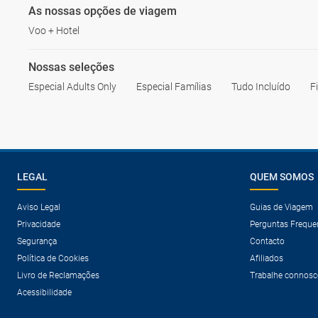
As nossas opções de viagem
Voo + Hotel
Nossas seleções
Especial Adults Only
Especial Famílias
Tudo Incluído
F
LEGAL
QUEM SOMOS
Aviso Legal
Guias de Viagem
Privacidade
Perguntas Freque
Segurança
Contacto
Política de Cookies
Afiliados
Livro de Reclamações
Trabalhe connosc
Acessibilidade