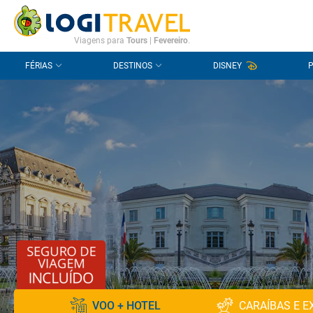
CONTACTO
PERGUNTAS FREQUENTES
Viagens para
Tours
|
Fevereiro
.
FÉRIAS
DESTINOS
DISNEY
VOO + HOTEL
CARAÍBAS E E