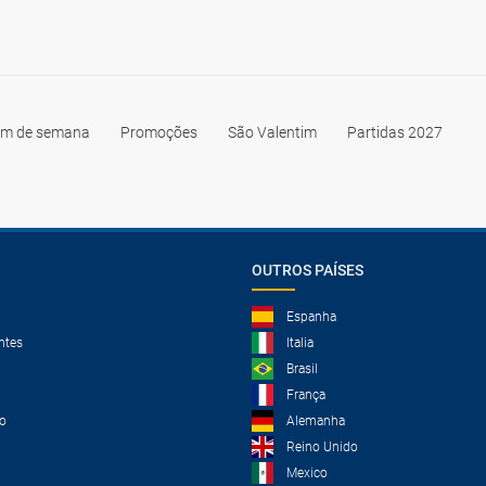
im de semana
Promoções
São Valentim
Partidas 2027
OUTROS PAÍSES
Espanha
ntes
Italia
Brasil
França
o
Alemanha
Reino Unido
Mexico