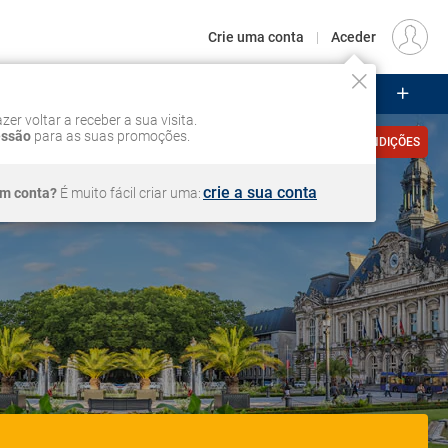
€
Origem
LISBOA (LIS)
PT
EUR
Crie uma conta
|
Aceder
ZEIROS
CIRCUITOS
VOOS
Iniciar sessão
zer voltar a receber a sua visita.
essão
para as suas promoções.
VER CONDIÇÕES
crie a sua conta
em conta?
É muito fácil criar uma: