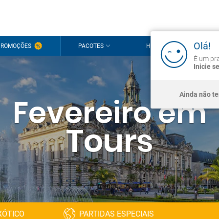
Olá!
PROMOÇÕES
PACOTES
HOTÉIS
CRU
É um pra
Inicie s
Ainda não t
Fevereiro em
Tours
XÓTICO
PARTIDAS ESPECIAIS