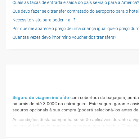
Quais as taxas de entrada e saída do país se viajo para a América?
Que devo fazer se o transfer contratado do aeroporto para o hotel
Necessito visto para poder ir a...?
Por que me aparece o preço de uma criança igual que o preço dum
Quantas vezes devo imprimir o voucher dos transfers?
Seguro de viagem incluído
com cobertura de bagagem, perda d
naturais de até 3.000€ no estrangeiro. Este seguro garante assi
seguros opcionais à sua compra (poderá selecioná-los antes de 
​As condições desta campanha só serão aplicáveis durante a v
pelas condições de promoção anteriormente referidas. Descont