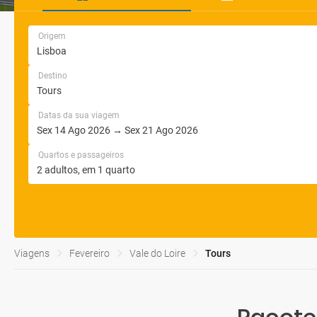
Origem
Destino
Datas da sua viagem
Quartos e passageiros
Viagens
Fevereiro
Vale do Loire
Tours