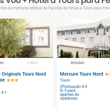
 Voo + Hotel a Tours para F
ntre as melhores ofertas de Pacotes de Férias a Tours para Feve
MO
+ INFO
RESUMO
+
 Originals Tours Nord
Mercure Tours Nord
sse
Tours