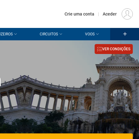
€
Origem
LISBOA (LIS)
PT
EUR
Crie uma conta
|
Aceder
ZEIROS
CIRCUITOS
VOOS
VER CONDIÇÕES
m