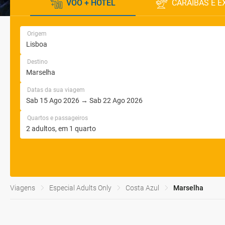
VOO + HOTEL
CARAÍBAS E E
Origem
Destino
Datas da sua viagem
Quartos e passageiros
Viagens
Especial Adults Only
Costa Azul
Marselha