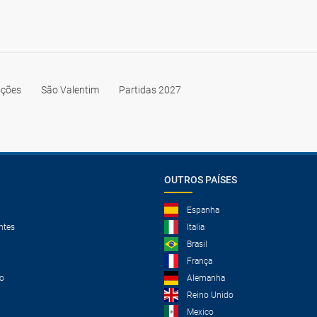
ções
São Valentim
Partidas 2027
OUTROS PAÍSES
Espanha
ntes
Italia
Brasil
França
o
Alemanha
Reino Unido
Mexico