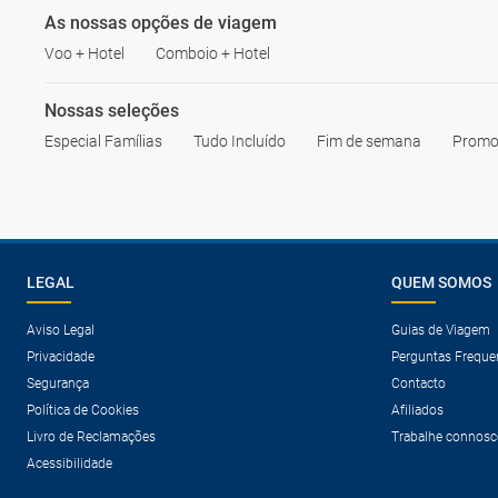
As nossas opções de viagem
Voo + Hotel
Comboio + Hotel
Nossas seleções
Especial Famílias
Tudo Incluído
Fim de semana
Promo
LEGAL
QUEM SOMOS
Aviso Legal
Guias de Viagem
Privacidade
Perguntas Freque
Segurança
Contacto
Política de Cookies
Afiliados
Livro de Reclamações
Trabalhe connosc
Acessibilidade