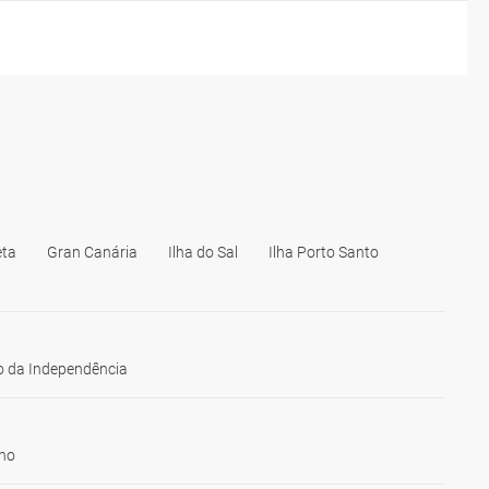
eta
Gran Canária
Ilha do Sal
Ilha Porto Santo
 da Independência
ho