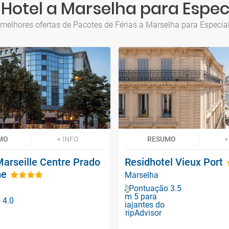
Hotel a Marselha para Espec
melhores ofertas de Pacotes de Férias a Marselha para Especia
MO
+ INFO
RESUMO
+
arseille Centre Prado
Residhotel Vieux Port
me
Marselha