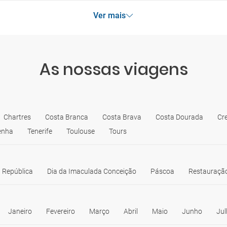
Ver mais
As nossas viagens
Chartres
Costa Branca
Costa Brava
Costa Dourada
Cr
enha
Tenerife
Toulouse
Tours
 República
Dia da Imaculada Conceição
Páscoa
Restauração
Janeiro
Fevereiro
Março
Abril
Maio
Junho
Jul