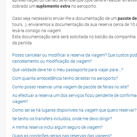
apresentação do cartão de embarque (que deverá realizar através
cobrado um
suplemento extra
no aeroporto.
Caso seja necessário enviar-lhe a documentação de um
pacote de
tours...), enviaremos a documentação da sua reserva cerca de 10 d
levá-la consigo na viagem.
Esta documentação será será solicitada no balcão da companhia aéreen ao realizar o check-in no dia
da partida.
Posso cancelar ou modificar a reserva da viagem? Que custos po
cancelamento ou modificação da viagem?
Que validade deve ter o meu passaporte para viajar para...?
Com quanta antecedência tenho de estar no aeroporto?
Como posso reservar uma viagem de pacote de férias no site?
Ao efectuar a reserva um dos serviços ficou pendente de confirma
viagem?
Como sei se há lugares disponíveis na viagem que quero reservar?
Se tenho os transfers incluídos, onde me devo dirigir?
A minha reserva inclui algum seguro de viagem?
Quais as condições gerais nas reservas das viagens?