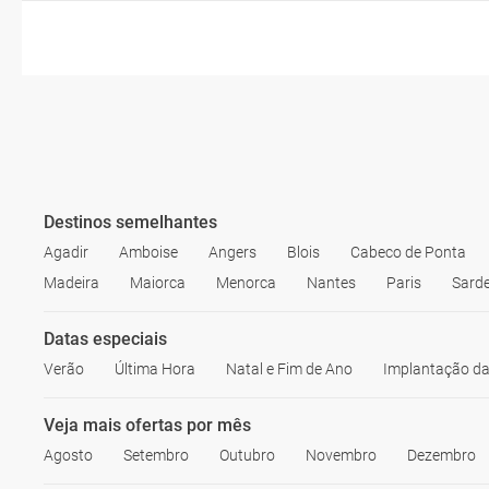
Destinos semelhantes
Agadir
Amboise
Angers
Blois
Cabeco de Ponta
Madeira
Maiorca
Menorca
Nantes
Paris
Sard
Datas especiais
Verão
Última Hora
Natal e Fim de Ano
Implantação da
Veja mais ofertas por mês
Agosto
Setembro
Outubro
Novembro
Dezembro