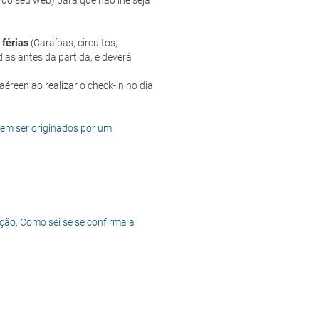
 do seu web) para que não lhe seja
 férias
(Caraíbas, circuitos,
ias antes da partida, e deverá
dem ser originados por um
ção. Como sei se se confirma a