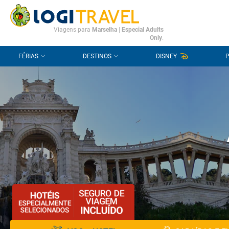
CONTACTO
PERGUNTAS FREQUENTES
Viagens para
Marselha
|
Especial Adults
Only
.
FÉRIAS
DESTINOS
DISNEY