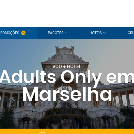
PROMOÇÕES
PACOTES
HOTÉIS
CRU
VOO + HOTEL
Adults Only e
Marselha