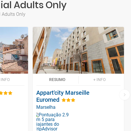
ial Adults Only
l Adults Only
 INFO
RESUMO
+ INFO
Appart'city Marseille
Euromed
Marselha