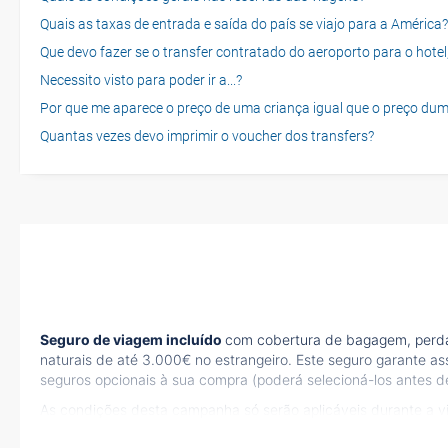
Quais as taxas de entrada e saída do país se viajo para a América?
Que devo fazer se o transfer contratado do aeroporto para o hotel
Necessito visto para poder ir a...?
Por que me aparece o preço de uma criança igual que o preço dum
Quantas vezes devo imprimir o voucher dos transfers?
Seguro de viagem incluído
com cobertura de bagagem, perda 
naturais de até 3.000€ no estrangeiro. Este seguro garante as
seguros opcionais à sua compra (poderá selecioná-los antes de
As condições desta campanha só serão aplicáveis durante a 