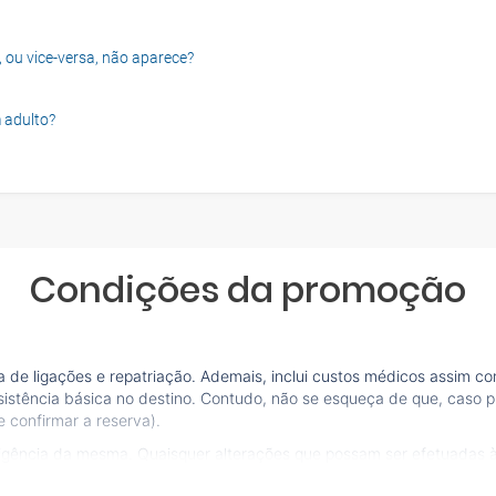
, ou vice-versa, não aparece?
 adulto?
Condições da promoção
de ligações e repatriação. Ademais, inclui custos médicos assim co
sistência básica no destino. Contudo, não se esqueça de que, caso pr
 confirmar a reserva).
vigência da mesma. Quaisquer alterações que possam ser efetuadas 