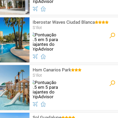
Iberostar Waves Ciudad Blanca
S'Illot
Hsm Canarios Park
S'Illot
Sol Guadalupe