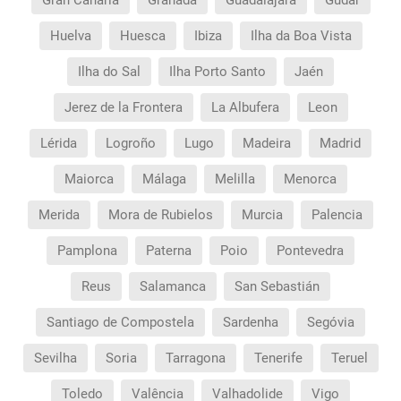
Gran Canária
Granada
Guadalajara
Gúdar
Huelva
Huesca
Ibiza
Ilha da Boa Vista
Ilha do Sal
Ilha Porto Santo
Jaén
Jerez de la Frontera
La Albufera
Leon
Lérida
Logroño
Lugo
Madeira
Madrid
Maiorca
Málaga
Melilla
Menorca
Merida
Mora de Rubielos
Murcia
Palencia
Pamplona
Paterna
Poio
Pontevedra
Reus
Salamanca
San Sebastián
Santiago de Compostela
Sardenha
Segóvia
Sevilha
Soria
Tarragona
Tenerife
Teruel
Toledo
Valência
Valhadolide
Vigo