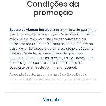
Condições da
promoção
Seguro de viagem incluído
com cobertura de bagagem,
perda de ligações e repatriação. Ademais, inclui custos
médicos assim como custos de cancelamento por
terrorismo e/ou catástrofes naturais de até 3.000€ no
estrangeiro. Este seguro garante assistência básica no
destino. Contudo, não se esqueça de que, caso
pretenda reforçar esta assistência, terá de acrescentar
outros seguros opcionais à sua compra (poderá
selecioná-los antes de confirmar a reserva).
As condições desta campanha só serão aplicáveis
durante a vigência da mesma. Quaisquer alterações que
possam ser efetuadas à reserva após terminada esta
campanha não serão abrangidas pelas condições de
promoção anteriormente referidas. Desconto não
acumulável.
Ver mais