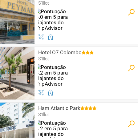
S'Illot
Hotel O7 Colombo
S'Illot
Hsm Atlantic Park
S'Illot