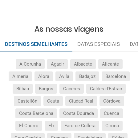
As nossas viagens
DESTINOS SEMELHANTES
DATAS ESPECIAIS
DA
A Corunha
Agadir
Albacete
Alicante
Almeria
Álora
Avila
Badajoz
Barcelona
Bilbau
Burgos
Caceres
Caldes d'Estrac
Castellón
Ceuta
Ciudad Real
Córdova
Costa Barcelona
Costa Dourada
Cuenca
El Chorro
Elx
Faro de Cullera
Girona