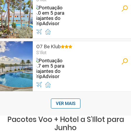
O7 Be Klub
S'Illot
VER MAIS
Pacotes Voo + Hotel a S'Illot para
Junho