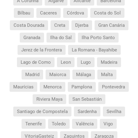
A Corunha
Algarve
Alicante
Barcelona
Bilbau
Caceres
Córdova
Costa do Sol
Costa Dourada
Creta
Djerba
Gran Canária
Granada
Ilha do Sal
Ilha Porto Santo
Jerez de la Frontera
La Romana - Bayahibe
Lago de Como
Leon
Lugo
Madeira
Madrid
Maiorca
Málaga
Malta
Maurícias
Menorca
Pamplona
Pontevedra
Riviera Maya
San Sebastián
Santiago de Compostela
Sardenha
Sevilha
Tenerife
Toledo
Valência
Vigo
VitoriaGasteiz
Zaquintos
Zaragoza