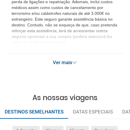
perda de ligações e repatriação. Ademais, inclui custos
médicos assim como custos de cancelamento por
terrorismo e/ou catástrofes naturais de até 3.000€ no
estrangeiro. Este seguro garante assistência básica no
destino. Contudo, não se esqueça de que, caso pretenda
reforçar esta assistência, terá de acrescentar outros
seguros opcionais à sua compra (poderá selecioná-los
antes de confirmar a reserva).
Ver mais
As nossas viagens
DESTINOS SEMELHANTES
DATAS ESPECIAIS
DA