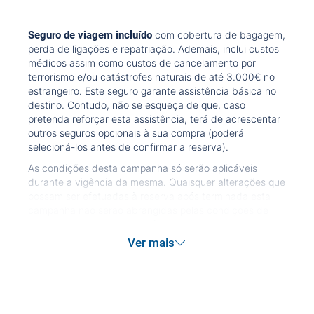
Seguro de viagem incluído
com cobertura de bagagem,
perda de ligações e repatriação. Ademais, inclui custos
médicos assim como custos de cancelamento por
terrorismo e/ou catástrofes naturais de até 3.000€ no
estrangeiro. Este seguro garante assistência básica no
destino. Contudo, não se esqueça de que, caso
pretenda reforçar esta assistência, terá de acrescentar
outros seguros opcionais à sua compra (poderá
selecioná-los antes de confirmar a reserva).
As condições desta campanha só serão aplicáveis
durante a vigência da mesma. Quaisquer alterações que
possam ser efetuadas à reserva após terminada esta
campanha não serão abrangidas pelas condições de
promoção anteriormente referidas. Desconto não
acumulável.
Ver mais