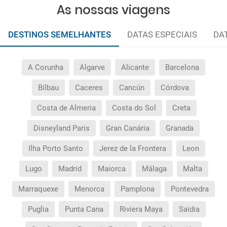
As nossas viagens
DESTINOS SEMELHANTES
DATAS ESPECIAIS
DA
A Corunha
Algarve
Alicante
Barcelona
Bilbau
Caceres
Cancún
Córdova
Costa de Almeria
Costa do Sol
Creta
Disneyland Paris
Gran Canária
Granada
Ilha Porto Santo
Jerez de la Frontera
Leon
Lugo
Madrid
Maiorca
Málaga
Malta
Marraquexe
Menorca
Pamplona
Pontevedra
Puglia
Punta Cana
Riviera Maya
Saïdia