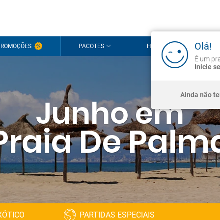
Olá!
PROMOÇÕES
PACOTES
HOTÉIS
CRU
É um pra
Inicie s
Ainda não t
Junho em
Praia De Palm
XÓTICO
PARTIDAS ESPECIAIS