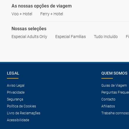
As nossas opções de viagem
Voo + Hotel
Ferry + Hotel
Nossas seleções
Especial Adults Only
Especial Famílias
Tudo Incluído
F
LEGAL
QUEM SOMOS
Aviso Legal
Guias de Viagem
Privacidade
Perguntas Freque
Segurança
Contacto
Política de Cookies
Afiliados
Livro de Reclamações
Trabalhe connosc
Acessibilidade