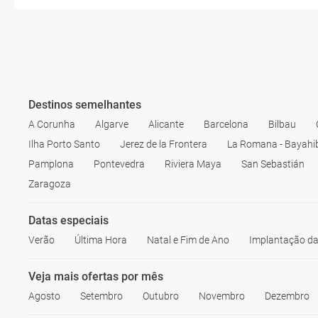
Destinos semelhantes
A Corunha
Algarve
Alicante
Barcelona
Bilbau
Ilha Porto Santo
Jerez de la Frontera
La Romana - Bayahi
Pamplona
Pontevedra
Riviera Maya
San Sebastián
Zaragoza
Datas especiais
Verão
Última Hora
Natal e Fim de Ano
Implantação da
Veja mais ofertas por mês
Agosto
Setembro
Outubro
Novembro
Dezembro