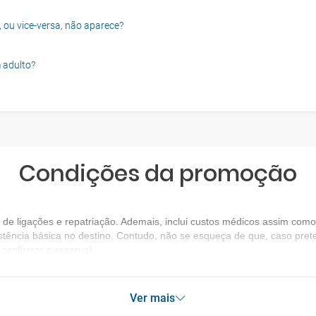
, ou vice-versa, não aparece?
 adulto?
Condições da promoção
e ligações e repatriação. Ademais, inclui custos médicos assim como 
stência básica no destino. Contudo, não se esqueça de que, caso prete
confirmar a reserva).
Ver mais