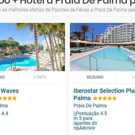
oo + Hotel a Praia De Palma 
 as melhores ofertas de Pacotes de Férias a Praia De Palma p
MO
+ INFO
RESUMO
+
r Waves
Iberostar Selection Pl
Palma
alma
Praia De Palma