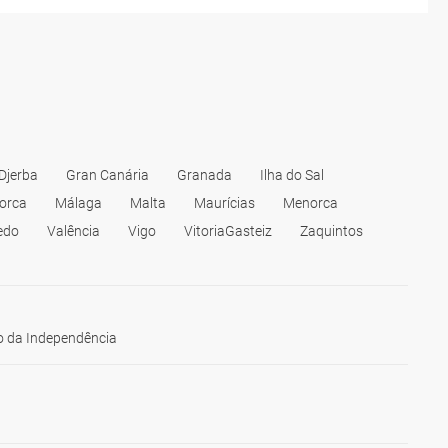
Djerba
Gran Canária
Granada
Ilha do Sal
orca
Málaga
Malta
Maurícias
Menorca
edo
Valência
Vigo
VitoriaGasteiz
Zaquintos
 da Independência