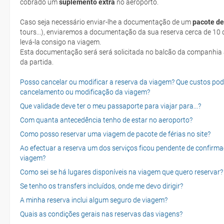
cobrado um
suplemento extra
no aeroporto.
Caso seja necessário enviar-lhe a documentação de um
pacote de
tours...), enviaremos a documentação da sua reserva cerca de 10 d
levá-la consigo na viagem.
Esta documentação será será solicitada no balcão da companhia aéreen ao realizar o check-in no dia
da partida.
Posso cancelar ou modificar a reserva da viagem? Que custos po
cancelamento ou modificação da viagem?
Que validade deve ter o meu passaporte para viajar para...?
Com quanta antecedência tenho de estar no aeroporto?
Como posso reservar uma viagem de pacote de férias no site?
Ao efectuar a reserva um dos serviços ficou pendente de confirma
viagem?
Como sei se há lugares disponíveis na viagem que quero reservar?
Se tenho os transfers incluídos, onde me devo dirigir?
A minha reserva inclui algum seguro de viagem?
Quais as condições gerais nas reservas das viagens?