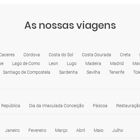
As nossas viagens
Caceres
Córdova
Costa do Sol
Costa Dourada
Creta
be
Lago de Como
Leon
Lugo
Madeira
Madrid
Mai
Santiago de Compostela
Sardenha
Sevilha
Tenerife
Tol
 República
Dia da Imaculada Conceição
Páscoa
Restauração
Janeiro
Fevereiro
Março
Abril
Maio
Julho