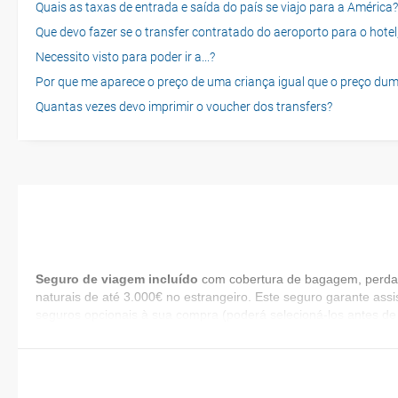
Quais as taxas de entrada e saída do país se viajo para a América?
Que devo fazer se o transfer contratado do aeroporto para o hotel
Necessito visto para poder ir a...?
Por que me aparece o preço de uma criança igual que o preço dum
Quantas vezes devo imprimir o voucher dos transfers?
Seguro de viagem incluído
com cobertura de bagagem, perda d
naturais de até 3.000€ no estrangeiro. Este seguro garante assi
seguros opcionais à sua compra (poderá selecioná-los antes de 