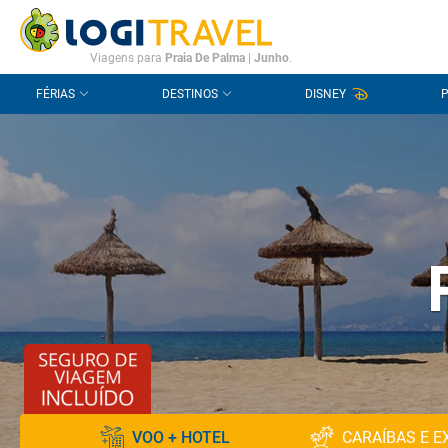
CONTACTO
PERGUNTAS FREQUENTES
Viagens para
Praia De Palma
|
Junho
.
FÉRIAS
DESTINOS
DISNEY
VOO + HOTEL
CARAÍBAS E E