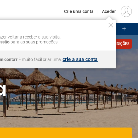
€
Origem
LISBOA (LIS)
PT
EUR
Crie uma conta
|
Aceder
ZEIROS
CIRCUITOS
VOOS
Iniciar sessão
zer voltar a receber a sua visita.
essão
para as suas promoções.
VER CONDIÇÕES
crie a sua conta
em conta?
É muito fácil criar uma:
a