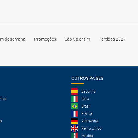
im de semana
Promoções
São Valentim
Partidas 2027
OUTROS PAÍSES
Espanha
ntes
Italia
Brasil
França
o
Alemanha
Reino Unido
Mexico