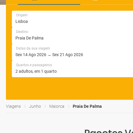
Origem
Destino
Datas da sua viagem
Quartos e passageiros
Viagens
Junho
Maiorca
Praia De Palma