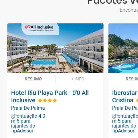
Pacotes V
Encontre
RESUMO
+ INFO
RESU
Hotel Riu Playa Park - 0'0 All
Iberosta
Inclusive
Cristina
Praia De Palma
Praia De P