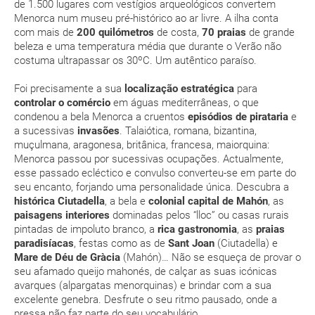
de 1.500 lugares com vestígios arqueológicos convertem
JAN
FEV
MAR
ABR
Menorca num museu pré-histórico ao ar livre. A ilha conta
Posso cancelar ou modificar a reserva da viagem?
com mais de
200 quilómetros
de costa,
70 praias
de grande
Que custos podem ser originados por um
beleza e uma temperatura média que durante o Verão não
14.0 °C
14.2 °C
15.5 °C
17.3 °C
2
costuma ultrapassar os 30ºC. Um autêntico paraíso.
cancelamento ou modificação da viagem?
7.5 °C
7.5 °C
8.4 °C
10.0 °C
Foi precisamente a sua
localização estratégica
para
Que validade deve ter o meu passaporte para viajar
controlar o comércio
em águas mediterrâneas, o que
para...?
condenou a bela Menorca a cruentos
episódios de pirataria
e
a sucessivas
invasões
. Talaiótica, romana, bizantina,
muçulmana, aragonesa, britânica, francesa, maiorquina:
Com quanta antecedência tenho de estar no
Menorca passou por sucessivas ocupações. Actualmente,
aeroporto?
esse passado ecléctico e convulso converteu-se em parte do
seu encanto, forjando uma personalidade única. Descubra a
Como posso reservar uma viagem de pacote de
histórica Ciutadella
, a bela e
colonial capital de Mahón
, as
paisagens interiores
dominadas pelos “lloc” ou casas rurais
férias no site?
pintadas de impoluto branco, a
rica gastronomia
, as
praias
paradisíacas
, festas como as de
Sant Joan
(Ciutadella) e
Ao efectuar a reserva um dos serviços ficou
Mare de Déu de Gràcia
(Mahón)… Não se esqueça de provar o
pendente de confirmação. Como sei se se confirma
seu afamado queijo mahonés, de calçar as suas icónicas
a viagem?
avarques (alpargatas menorquinas) e brindar com a sua
excelente genebra. Desfrute o seu ritmo pausado, onde a
pressa não faz parte do seu vocabulário.