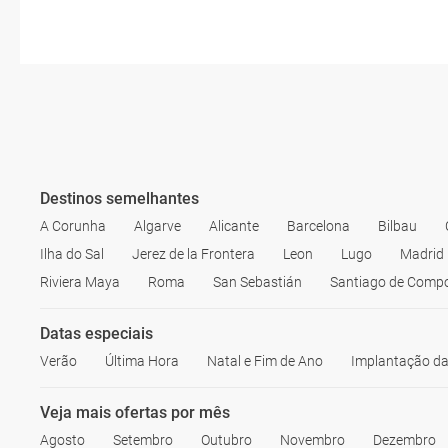
Destinos semelhantes
A Corunha
Algarve
Alicante
Barcelona
Bilbau
Ilha do Sal
Jerez de la Frontera
Leon
Lugo
Madrid
Riviera Maya
Roma
San Sebastián
Santiago de Compo
Datas especiais
Verão
Última Hora
Natal e Fim de Ano
Implantação da
Veja mais ofertas por mês
Agosto
Setembro
Outubro
Novembro
Dezembro