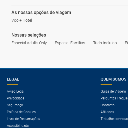
As nossas opções de viagem
Voo + Hotel
Nossas seleções
Especial Adults Only
Especial Famílias
Tudo Incluído
F
LEGAL
QUEM SOMOS
Aviso Legal
Guias de Viagem
Privacidade
Perguntas Freque
Segurança
Contacto
Política de Cookies
Afiliados
Livro de Reclamações
Trabalhe connosc
Acessibilidade