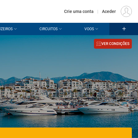
€
Origem
LISBOA (LIS)
PT
EUR
Crie uma conta
|
Aceder
Olá!
ZEIROS
CIRCUITOS
VOOS
É um prazer voltar a
receber a sua visita.
Iniciar
VER CONDIÇÕES
Inicie sessão
para as
sessão
suas promoções.
Ainda não tem conta?
É muito fácil criar uma:
crie a sua conta