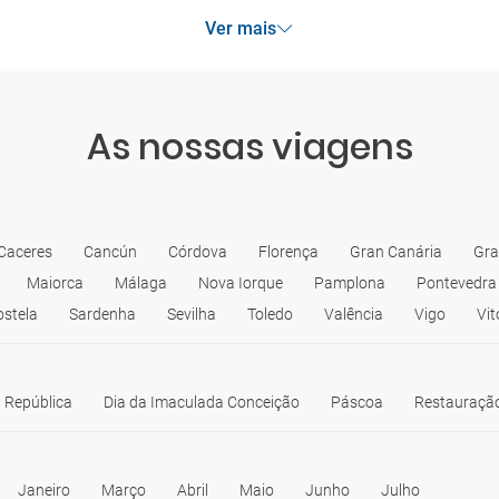
Ver mais
As nossas viagens
Caceres
Cancún
Córdova
Florença
Gran Canária
Gr
Maiorca
Málaga
Nova Iorque
Pamplona
Pontevedra
stela
Sardenha
Sevilha
Toledo
Valência
Vigo
Vit
 República
Dia da Imaculada Conceição
Páscoa
Restauração
Janeiro
Março
Abril
Maio
Junho
Julho