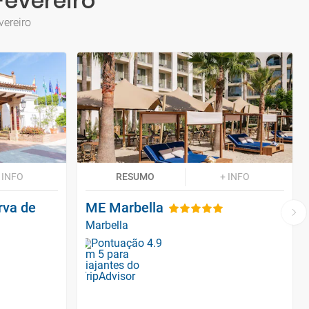
Fevereiro
vereiro
 INFO
RESUMO
+ INFO
rva de
ME Marbella
Marbella