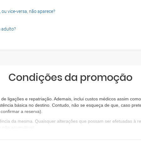
, ou vice-versa, não aparece?
 adulto?
Condições da promoção
e ligações e repatriação. Ademais, inclui custos médicos assim como 
stência básica no destino. Contudo, não se esqueça de que, caso prete
confirmar a reserva).
igência da mesma. Quaisquer alterações que possam ser efetuadas à 
o não acumulável.