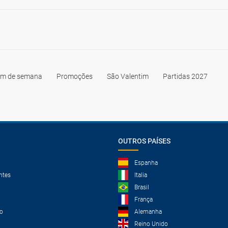
im de semana
Promoções
São Valentim
Partidas 2027
OUTROS PAÍSES
Espanha
ntes
Italia
Brasil
França
o
Alemanha
Reino Unido