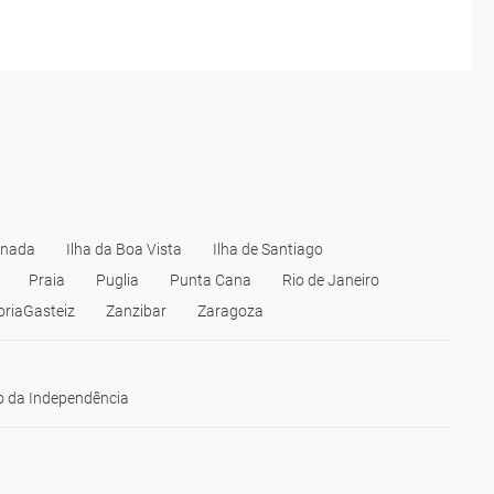
anada
Ilha da Boa Vista
Ilha de Santiago
Praia
Puglia
Punta Cana
Rio de Janeiro
oriaGasteiz
Zanzibar
Zaragoza
 da Independência