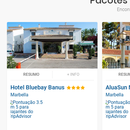
Pacotes 
Encont
RESUMO
+ INFO
RESU
Hotel Bluebay Banus
AluaSun 
Marbella
Marbella