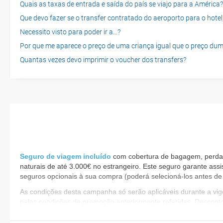
Quais as taxas de entrada e saída do país se viajo para a América?
Que devo fazer se o transfer contratado do aeroporto para o hotel
Necessito visto para poder ir a...?
Por que me aparece o preço de uma criança igual que o preço dum
Quantas vezes devo imprimir o voucher dos transfers?
Seguro de viagem incluído
com cobertura de bagagem, perda d
naturais de até 3.000€ no estrangeiro. Este seguro garante assi
seguros opcionais à sua compra (poderá selecioná-los antes de 
​As condições desta campanha só serão aplicáveis durante a v
pelas condições de promoção anteriormente referidas. Descont