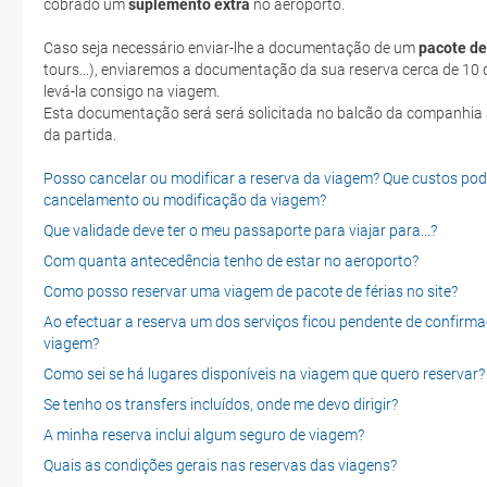
cobrado um
suplemento extra
no aeroporto.
Caso seja necessário enviar-lhe a documentação de um
pacote de
tours...), enviaremos a documentação da sua reserva cerca de 10 d
levá-la consigo na viagem.
Esta documentação será será solicitada no balcão da companhia aéreen ao realizar o check-in no dia
da partida.
Posso cancelar ou modificar a reserva da viagem? Que custos po
cancelamento ou modificação da viagem?
Que validade deve ter o meu passaporte para viajar para...?
Com quanta antecedência tenho de estar no aeroporto?
Como posso reservar uma viagem de pacote de férias no site?
Ao efectuar a reserva um dos serviços ficou pendente de confirma
viagem?
Como sei se há lugares disponíveis na viagem que quero reservar?
Se tenho os transfers incluídos, onde me devo dirigir?
A minha reserva inclui algum seguro de viagem?
Quais as condições gerais nas reservas das viagens?