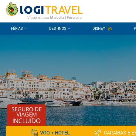
CONTACTO
PERGUNTAS FREQUENTES
Viagens para
Marbella
|
Fevereiro
.
FÉRIAS
DESTINOS
DISNEY
VOO + HOTEL
CARAÍBAS E E