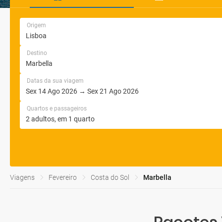
Origem
Destino
Datas da sua viagem
Quartos e passageiros
Viagens
Fevereiro
Costa do Sol
Marbella