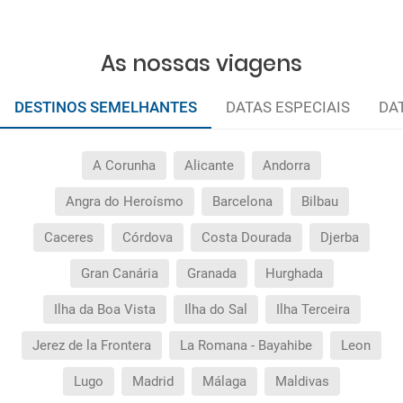
As nossas viagens
DESTINOS SEMELHANTES
DATAS ESPECIAIS
DA
A Corunha
Alicante
Andorra
Angra do Heroísmo
Barcelona
Bilbau
Caceres
Córdova
Costa Dourada
Djerba
Gran Canária
Granada
Hurghada
Ilha da Boa Vista
Ilha do Sal
Ilha Terceira
Jerez de la Frontera
La Romana - Bayahibe
Leon
Lugo
Madrid
Málaga
Maldivas