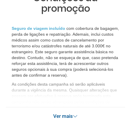
promoção
Seguro de viagem incluído
com cobertura de bagagem,
perda de ligações e repatriação. Ademais, inclui custos
médicos assim como custos de cancelamento por
terrorismo e/ou catástrofes naturais de até 3.000€ no
estrangeiro. Este seguro garante assistência básica no
destino. Contudo, não se esqueça de que, caso pretenda
reforçar esta assistência, terá de acrescentar outros
seguros opcionais à sua compra (poderá selecioná-los
antes de confirmar a reserva).
​As condições desta campanha só serão aplicáveis
durante a vigência da mesma. Quaisquer alterações que
possam ser efetuadas à reserva após terminada esta
campanha não serão abrangidas pelas condições de
promoção anteriormente referidas. Desconto não
acumulável.
Ver mais