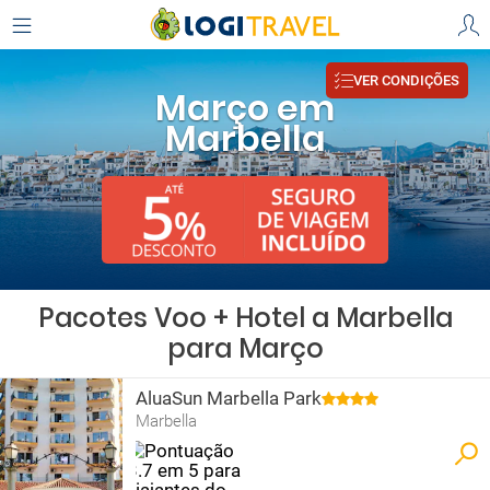
VER CONDIÇÕES
Março em
Marbella
Pacotes Voo + Hotel a Marbella
para Março
AluaSun Marbella Park
Marbella