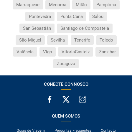
Marraquexe
Menorca
Milão
Pamplona
Pontevedra
Punta Cana
Salou
San Sebastián
Santiago de Compostela
São Miguel
Sevilha
Tenerife
Toledo
Valência
Vigo
VitoriaGasteiz
Zanzibar
Zaragoza
CONECTE CONNOSCO
QUEM SOMOS
Guias de Viagem
Perguntas Frequentes
Contacto