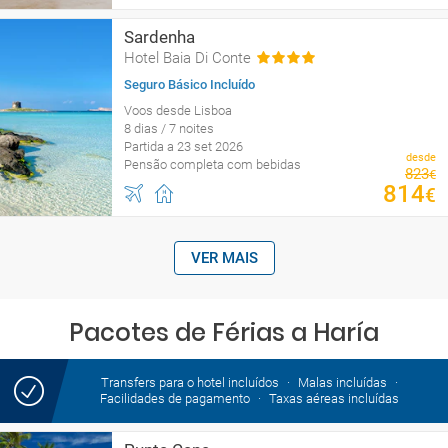
Sardenha
Hotel Baia Di Conte
Seguro Básico Incluído
Voos desde Lisboa
8 dias / 7 noites
Partida a 23 set 2026
desde
Pensão completa com bebidas
823
€
814
€
VER MAIS
Pacotes de Férias a Haría
Transfers para o hotel incluídos
Malas incluídas
Facilidades de pagamento
Taxas aéreas incluídas