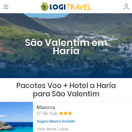
São Valentim em
Haría
Pacotes Voo + Hotel a Haría
para São Valentim
Maiorca
O7 Be Klub
Seguro Básico Incluído
Voos desde Lisboa