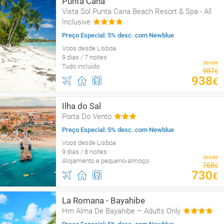
Punta Cana
Vista Sol Punta Cana Beach Resort & Spa - All
Inclusive
Preço Especial: 5% desc. com Newblue
Voos desde Lisboa
9 dias / 7 noites
desde
Tudo incluído
987
€
938
€
Ilha do Sal
Porta Do Vento
Preço Especial: 5% desc. com Newblue
Voos desde Lisboa
9 dias / 8 noites
desde
Alojamento e pequeno-almoço
768
€
730
€
La Romana - Bayahibe
Hm Alma De Bayahibe – Adults Only