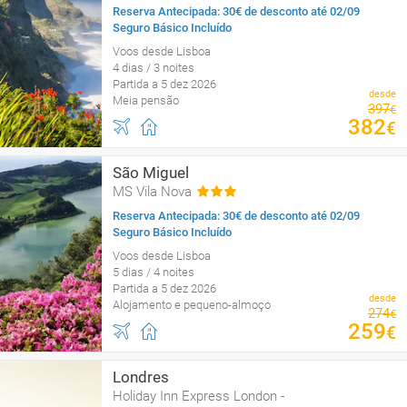
Reserva Antecipada: 30€ de desconto até 02/09
Seguro Básico Incluído
Voos desde Lisboa
4 dias / 3 noites
Partida a 5 dez 2026
desde
Meia pensão
397
€
382
€
São Miguel
MS Vila Nova
Reserva Antecipada: 30€ de desconto até 02/09
Seguro Básico Incluído
Voos desde Lisboa
5 dias / 4 noites
Partida a 5 dez 2026
desde
Alojamento e pequeno-almoço
274
€
259
€
Londres
Holiday Inn Express London -