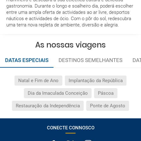
gastronomia. Durante o longo e soalheiro dia, poderá escolher
Como posso reservar uma viagem de pacote de
entre uma ampla oferta de actividades ao ar livre, desportos
náuticos e actividades de ócio. Com o pôr do sol, redescubra
férias no site?
uma terra nova repleta de ambiente, diversão e alegria.
Ao efectuar a reserva um dos serviços ficou
pendente de confirmação. Como sei se se confirma
As nossas viagens
a viagem?
DATAS ESPECIAIS
DESTINOS SEMELHANTES
DA
Como sei se há lugares disponíveis na viagem que
quero reservar?
Natal e Fim de Ano
Implantação da República
Se tenho os transfers incluídos, onde me devo
Dia da Imaculada Conceição
Páscoa
dirigir?
Restauração da Independência
Ponte de Agosto
A minha reserva inclui algum seguro de viagem?
Quais as condições gerais nas reservas das
CONECTE CONNOSCO
viagens?