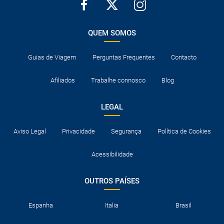
Quais as taxas de entrada e saída do país se viajo
para a América?
QUEM SOMOS
Que devo fazer se o transfer contratado do
Guias de Viagem
Perguntas Frequentes
Contacto
aeroporto para o hotel, ou vice-versa, não aparece?
Afiliados
Trabalhe connosco
Blog
Necessito visto para poder ir a...?
LEGAL
Por que me aparece o preço de uma criança igual
que o preço dum adulto?
Aviso Legal
Privacidade
Segurança
Política de Cookies
Quantas vezes devo imprimir o voucher dos
Acessibilidade
transfers?
OUTROS PAÍSES
Espanha
Italia
Brasil