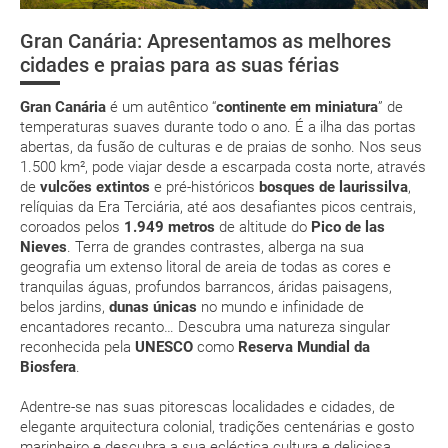
Assistência Sanitária
privilegiado clima e as 2.805 horas de luz solar permitirão
low cost
desfrutar de actividades ao ar livre, banhos em paradisíacas
Gran Canária: Apresentamos as melhores
Moedas e aduanas
Catedral de
Jardim Botânico
La Cumbre e
praias, mágicas excursões… Imagina desfrutar o Verão em
cidades e praias para as suas férias
Santa Ana e o
Canário
Roque Nublo
pleno Inverno? Não se esqueça do fato de banho e do
suplemento extra
Telefones de interesse
histórico bairro
protector solar!
Gran Canária
é um autêntico “
continente em miniatura
” de
de Vegueta
pacote de
Não se esqueça do banhador! As águas das suas costas
temperaturas suaves durante todo o ano. É a ilha das portas
férias
têm uma excelente temperatura ao longo do ano
abertas, da fusão de culturas e de praias de sonho. Nos seus
1.500 km², pode viajar desde a escarpada costa norte, através
O belo interior da ilha dever se percorrido com calma. Se
de
vulcões extintos
e pré-históricos
bosques de laurissilva
,
se aventura pelas zonas montanhosas, evite levar
relíquias da Era Terciária, até aos desafiantes picos centrais,
sandálias
coroados pelos
1.949 metros
de altitude do
Pico de las
Se vai ao Pico de las Nieves ou a Roque Nublo, leve roupa
Posso cancelar ou modificar a reserva da viagem?
Nieves
. Terra de grandes contrastes, alberga na sua
quente e máquina fotográfica
Que custos podem ser originados por um
geografia um extenso litoral de areia de todas as cores e
tranquilas águas, profundos barrancos, áridas paisagens,
Durante a Primavera, Gran Canária está especialmente
cancelamento ou modificação da viagem?
belos jardins,
dunas únicas
no mundo e infinidade de
bonita e verde. Aproveite para conhecer os seus
encantadores recanto… Descubra uma natureza singular
percursos para caminhadas.
Que validade deve ter o meu passaporte para viajar
reconhecida pela
UNESCO
como
Reserva Mundial da
para...?
Biosfera
.
JAN
FEV
MAR
ABR
Adentre-se nas suas pitorescas localidades e cidades, de
Com quanta antecedência tenho de estar no
20.6 °C
21.0 °C
21.8 °C
22.1 °C
2
elegante arquitectura colonial, tradições centenárias e gosto
aeroporto?
14.7 °C
14.9 °C
15.4 °C
15.7 °C
marinheiro e descubra a sua ecléctica cultura e deliciosa