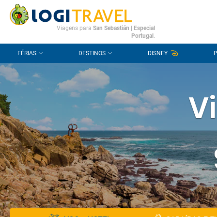
CONTACTO
PERGUNTAS FREQUENTES
Viagens para
San Sebastián
|
Especial
Portugal
.
FÉRIAS
DESTINOS
DISNEY
V