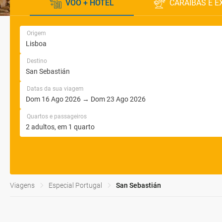
VOO + HOTEL
CARAÍBAS E E
Origem
Destino
Datas da sua viagem
Quartos e passageiros
Viagens
Especial Portugal
San Sebastián