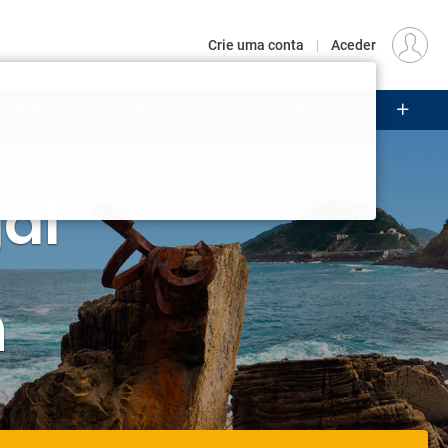
€
Origem
LISBOA (LIS)
PT
EUR
Crie uma conta
|
Aceder
ZEIROS
CIRCUITOS
VOOS
Iniciar sessão
zer voltar a receber a sua visita.
essão
para as suas promoções.
al
crie a sua conta
em conta?
É muito fácil criar uma:
n