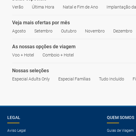
Verão
Última Hora
Natal e Fim de Ano
Implantação da
Veja mais ofertas por mês
Agosto
Setembro
Outubro
Novembro
Dezembro
As nossas opções de viagem
Voo + Hotel
Comboio + Hotel
Nossas seleções
Especial Adults Only
Especial Famílias
Tudo Incluído
F
LEGAL
QUEM SOMOS
Aviso Legal
Guias de Viagem