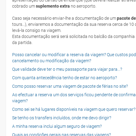
apresentação do cartão de embarque (que deverá realizar através
cobrado um
suplemento extra
no aeroporto.
Caso seja necessário enviar-lhe a documentação de um
pacote de
tours...), enviaremos a documentação da sua reserva cerca de 10 d
levá-la consigo na viagem.
Esta documentação será será solicitada no balcão da companhia aéreen ao realizar o check-in no dia
da partida.
Posso cancelar ou modificar a reserva da viagem? Que custos po
cancelamento ou modificação da viagem?
Que validade deve ter o meu passaporte para viajar para...?
Com quanta antecedência tenho de estar no aeroporto?
Como posso reservar uma viagem de pacote de férias no site?
Ao efectuar a reserva um dos serviços ficou pendente de confirma
viagem?
Como sei se há lugares disponíveis na viagem que quero reservar?
Se tenho os transfers incluídos, onde me devo dirigir?
A minha reserva inclui algum seguro de viagem?
Quais as condições gerais nas reservas das viagens?