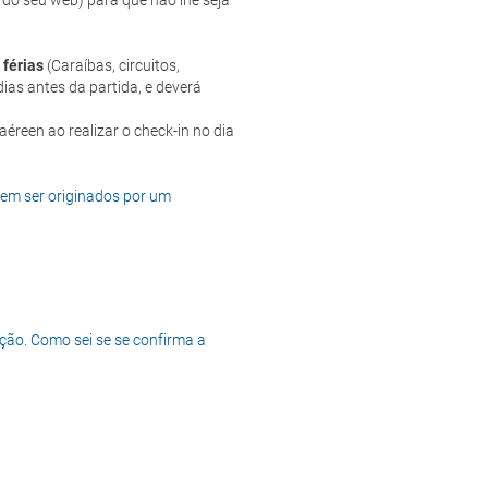
 do seu web) para que não lhe seja
 férias
(Caraíbas, circuitos,
ias antes da partida, e deverá
dem ser originados por um
ção. Como sei se se confirma a