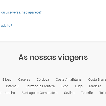
, ou vice-versa, não aparece?
 adulto?
As nossas viagens
Bilbau
Caceres
Córdova
Costa Amalfitana
Costa Brav
Istambul
Jerez de la Frontera
Leon
Lugo
Madeira
 de Janeiro
Santiago de Compostela
Sevilha
Tenerife
Tole