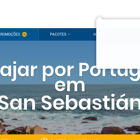
Olá!
PROMOÇÕES
PACOTES
HOTÉIS
CRU
É um pra
Inicie s
iajar por Portug
Ainda não t
em
San Sebastiá