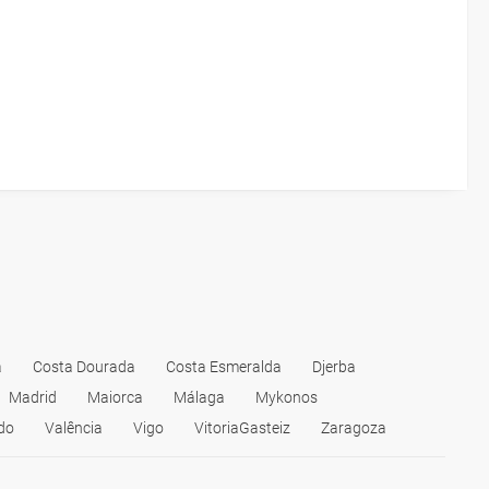
a
Costa Dourada
Costa Esmeralda
Djerba
Madrid
Maiorca
Málaga
Mykonos
do
Valência
Vigo
VitoriaGasteiz
Zaragoza