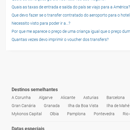
Quais as taxas de entrada e saída do país se viajo para a América?
Que devo fazer se o transfer contratado do aeroporto para o hotel
Necessito visto para poder ir a...?
Por que me aparece o preço de uma criança igual que o preço dum
Quantas vezes devo imprimir o voucher dos transfers?
Destinos semelhantes
A Corunha
Algarve
Alicante
Asturias
Barcelona
Gran Canária
Granada
Ilha da Boa Vista
Ilha de Mahé
Mykonos Capital
Olbia
Pamplona
Pontevedra
Rio
Datas especiais