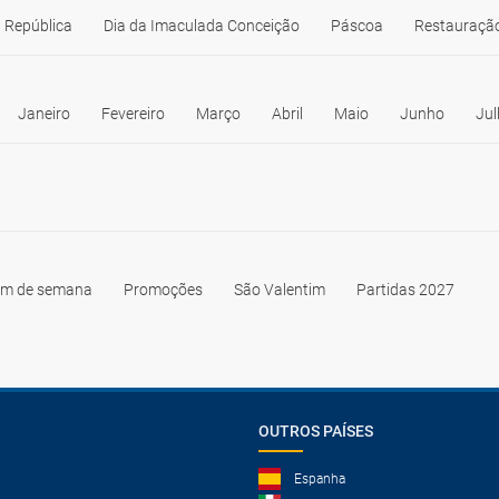
 República
Dia da Imaculada Conceição
Páscoa
Restauração
Janeiro
Fevereiro
Março
Abril
Maio
Junho
Jul
im de semana
Promoções
São Valentim
Partidas 2027
OUTROS PAÍSES
Espanha