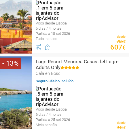
Voos desde Lisboa
5 dias / 4 noites
Partida a 18 set 2026
desde
Tudo incluído
708
€
607
€
Lago Resort Menorca Casas del Lago-
13
Adults Only
Cala en Bosc
Seguro Básico Incluído
Voos desde Lisboa
6 dias / 4 noites
Partida a 25 set 2026
desde
Meia pensão
946
€