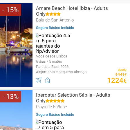
Amare Beach Hotel Ibiza - Adults
15
Only
Baía de San Antonio
Seguro Básico Incluído
Voos desde Lisboa
6 dias / 5 noites
Partida a 5 set 2026
desde
Alojamento e pequeno-almoço
1441
€
1224
€
Iberostar Selection Sábila - Adults
13
Only
Playa de Fañabé
Seguro Básico Incluído