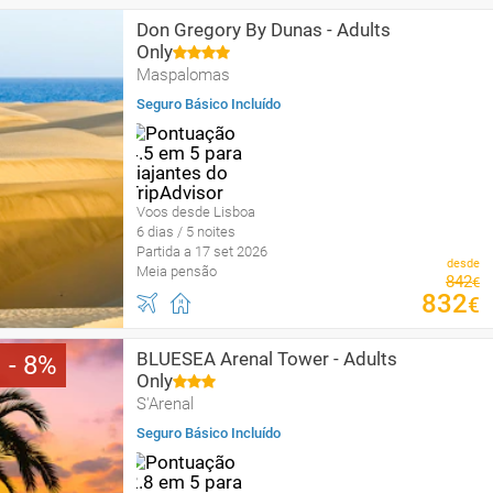
Don Gregory By Dunas - Adults
Only
Maspalomas
Seguro Básico Incluído
Voos desde Lisboa
6 dias / 5 noites
Partida a 17 set 2026
desde
Meia pensão
842
€
832
€
BLUESEA Arenal Tower - Adults
8
Only
S'Arenal
Seguro Básico Incluído