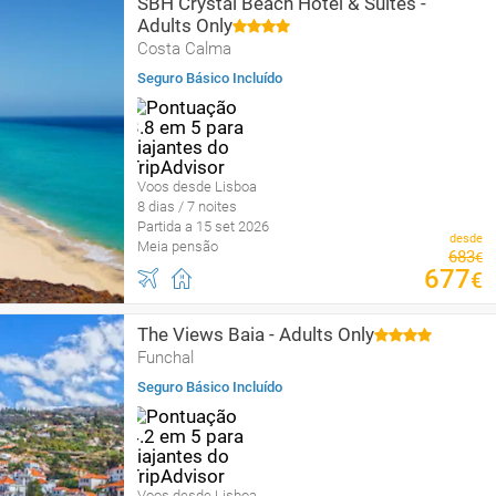
SBH Crystal Beach Hotel & Suites -
Adults Only
Costa Calma
Seguro Básico Incluído
Voos desde Lisboa
8 dias / 7 noites
Partida a 15 set 2026
desde
Meia pensão
683
€
677
€
The Views Baia - Adults Only
Funchal
Seguro Básico Incluído
Voos desde Lisboa