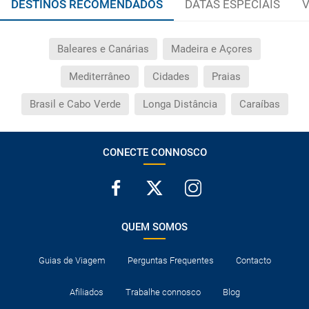
DESTINOS RECOMENDADOS
DATAS ESPECIAIS
V
Baleares e Canárias
Madeira e Açores
Mediterrâneo
Cidades
Praias
Brasil e Cabo Verde
Longa Distância
Caraíbas
CONECTE CONNOSCO
QUEM SOMOS
Guias de Viagem
Perguntas Frequentes
Contacto
Afiliados
Trabalhe connosco
Blog