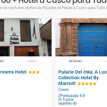
oo + Hotel a Cusco para Tud
e as melhores ofertas de Pacotes de Férias a Cusco para Tudo 
MO
+ INFO
RESUMO
+
reams Hotel
Palacio Del Inka, A Lux
Collection Hotel By
Marriott
Cusco