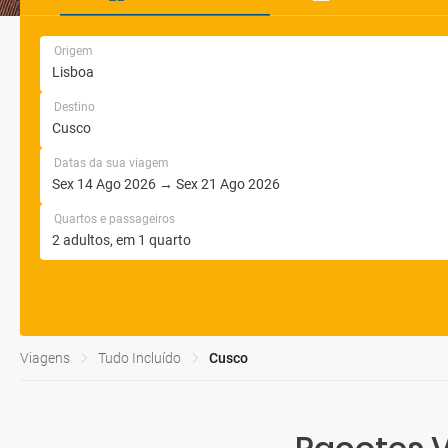
Origem
Destino
Datas da sua viagem
Quartos e passageiros
Viagens
Tudo Incluído
Cusco