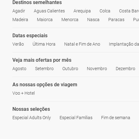
Destinos semelhantes
Agadir
Aguas Calientes
Arequipa
Colca
Costa Bar
Madeira
Maiorca
Menorca
Nasca
Paracas
Pu
Datas especiais
Verão
Última Hora
Natal e Fim de Ano
Implantação da
Veja mais ofertas por mês
Agosto
Setembro
Outubro
Novembro
Dezembro
As nossas opções de viagem
Voo + Hotel
Nossas seleções
Especial Adults Only
Especial Famílias
Fim de semana