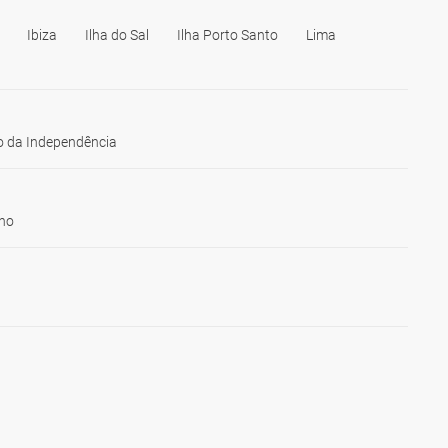
Ibiza
Ilha do Sal
Ilha Porto Santo
Lima
 da Independência
ho