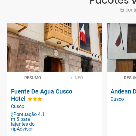
Pacotes V
Encontr
RESUMO
+ INFO
RESU
Fuente De Agua Cusco
Andean D
Hotel
Cusco
Cusco