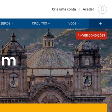
€
Origem
LISBOA (LIS)
PT
EUR
Crie uma conta
|
Aceder
ZEIROS
CIRCUITOS
VOOS
VER CONDIÇÕES
em