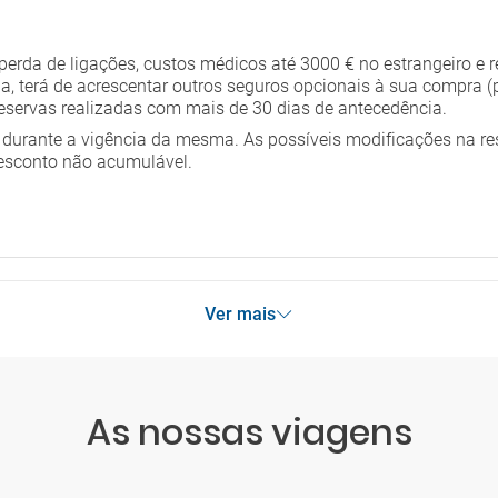
rda de ligações, custos médicos até 3000 € no estrangeiro e re
ia, terá de acrescentar outros seguros opcionais à sua compra (
, ou vice-versa, não aparece?
reservas realizadas com mais de 30 dias de antecedência.
durante a vigência da mesma. As possíveis modificações na re
esconto não acumulável.
 adulto?
Ver mais
As nossas viagens