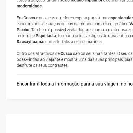
estas tradições juntam-se ao
legado espanhol
e com um ar tot
modernidade
.
low cost
Cidade de Cusco
Assistência sanitária
Em
Cusco
suplemento extra
e nos seus arredores espera por si uma
espectacular
esperam por si espaços únicos no mundo como o enigmático
V
Picchu
. Também é possível visitar lugares como a misteriosa z
pacote de
recinto de
Piquillacta
, formado pelos vestígios de uma antiga c
Sacsayhuamán
, uma fortaleza cerimonial inca.
Outro dos atractivos de
Cusco
são os seus habitantes. O seu ca
boas-vindas ao viajante e mostra uma das suas principais jóias
Posso cancelar ou modificar a reserva da viagem? Que custos po
desfrute os seus contrastes!
cancelamento ou modificação da viagem?
Que validade deve ter o meu passaporte para viajar para...?
Encontrará toda a informação para a sua viagem no n
Com quanta antecedência tenho de estar no aeroporto?
Como posso reservar uma viagem de pacote de férias no site?
Ao efectuar a reserva um dos serviços ficou pendente de confirma
viagem?
Como sei se há lugares disponíveis na viagem que quero reservar?
Se tenho os transfers incluídos, onde me devo dirigir?