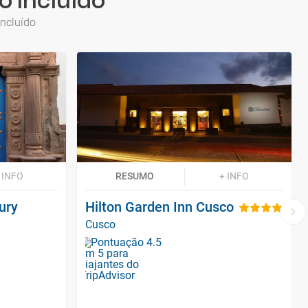
o Incluído
Incluído
 INFO
RESUMO
+ INFO
ury
Hilton Garden Inn Cusco
Cusco