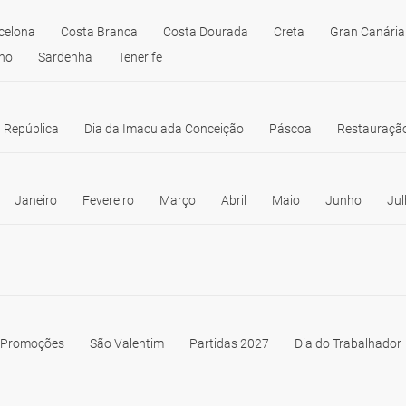
celona
Costa Branca
Costa Dourada
Creta
Gran Canária
no
Sardenha
Tenerife
 República
Dia da Imaculada Conceição
Páscoa
Restauração
Janeiro
Fevereiro
Março
Abril
Maio
Junho
Jul
Promoções
São Valentim
Partidas 2027
Dia do Trabalhador