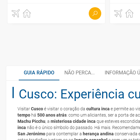
GUIA RÁPIDO
NÃO PERCA...
INFORMAÇÃO Ú
Cusco: Experiência cu
Santuário Histórico de Machu Picchu
Organize a sua viagem
Visitar
Cusco
é visitar o coração da
cultura inca
e permite ao v
Complexo arqueológicod de Chavín
Moeda e câmbio de divisas
tempo
há
500 anos atrás
: como um aliciantes, ser a porta de 
e-mail
Machu Picchu
, a
misteriosa cidade inca
que esteves escondida
inca
não é o único símbolo do passado. Há mais. Recomendamo
deverá imprimi-la
San Jerónimo
Parque Nacional Huascarán
Documentação
para contemplar a
herança andina
conservada e