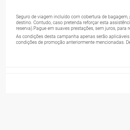
A minha reserva inclui algum seguro de viagem?
Quais as condições gerais nas reservas das viagens?
Seguro de viagem incluído com cobertura de bagagem, pe
Quais as taxas de entrada e saída do país se viajo para a América?
destino. Contudo, caso pretenda reforçar esta assistênc
Que devo fazer se o transfer contratado do aeroporto para o hotel
reserva).Pague em suaves prestações, sem juros, para 
Necessito visto para poder ir a...?
As condições desta campanha apenas serão aplicáveis 
condições de promoção anteriormente mencionadas. D
Por que me aparece o preço de uma criança igual que o preço dum
Quantas vezes devo imprimir o voucher dos transfers?