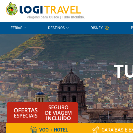
CONTACTO
PERGUNTAS FREQUENTES
Viagens para
Cusco
|
Tudo Incluído
.
FÉRIAS
DESTINOS
DISNEY
T
VOO + HOTEL
CARAÍBAS E E