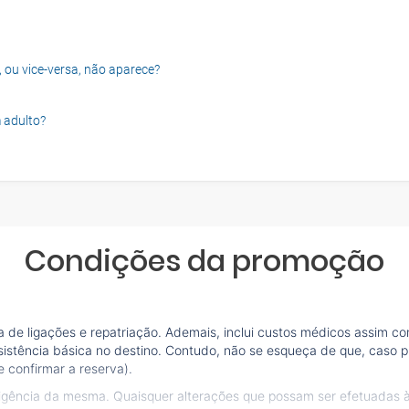
, ou vice-versa, não aparece?
 adulto?
Condições da promoção
de ligações e repatriação. Ademais, inclui custos médicos assim co
sistência básica no destino. Contudo, não se esqueça de que, caso pr
 confirmar a reserva).
vigência da mesma. Quaisquer alterações que possam ser efetuadas 