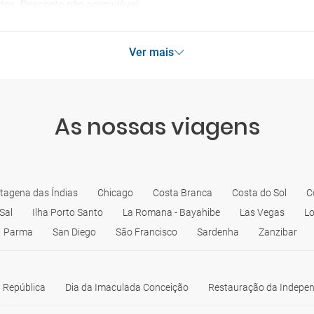
idas. Desconto não acumulável.
Ver mais
As nossas viagens
tagena das Índias
Chicago
Costa Branca
Costa do Sol
C
 Sal
Ilha Porto Santo
La Romana - Bayahibe
Las Vegas
Lo
Parma
San Diego
São Francisco
Sardenha
Zanzibar
 República
Dia da Imaculada Conceição
Restauração da Indepe