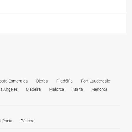
osta Esmeralda
Djerba
Filadélfia
Fort Lauderdale
s Angeles
Madeira
Maiorca
Malta
Menorca
ndência
Páscoa