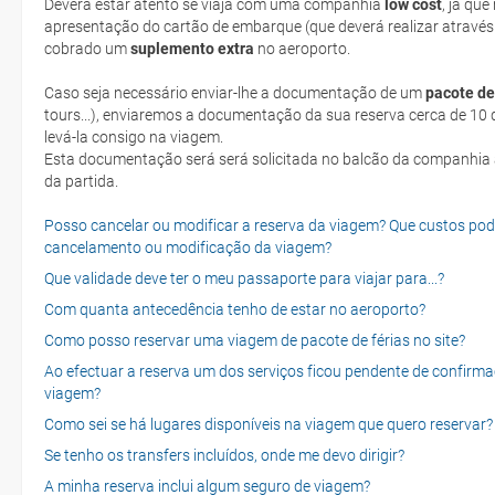
Deverá estar atento se viaja com uma companhia
low cost
, já qu
apresentação do cartão de embarque (que deverá realizar através
cobrado um
suplemento extra
no aeroporto.
Caso seja necessário enviar-lhe a documentação de um
pacote de
tours...), enviaremos a documentação da sua reserva cerca de 10 d
levá-la consigo na viagem.
Esta documentação será será solicitada no balcão da companhia aéreen ao realizar o check-in no dia
da partida.
Posso cancelar ou modificar a reserva da viagem? Que custos po
cancelamento ou modificação da viagem?
Que validade deve ter o meu passaporte para viajar para...?
Com quanta antecedência tenho de estar no aeroporto?
Como posso reservar uma viagem de pacote de férias no site?
Ao efectuar a reserva um dos serviços ficou pendente de confirma
viagem?
Como sei se há lugares disponíveis na viagem que quero reservar?
Se tenho os transfers incluídos, onde me devo dirigir?
A minha reserva inclui algum seguro de viagem?