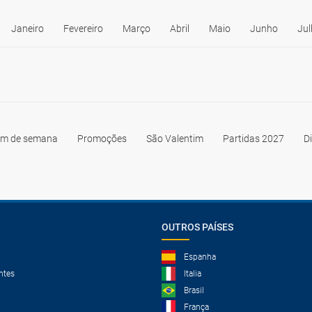
Janeiro
Fevereiro
Março
Abril
Maio
Junho
Jul
im de semana
Promoções
São Valentim
Partidas 2027
D
OUTROS PAÍSES
Espanha
ntes
Italia
Brasil
França