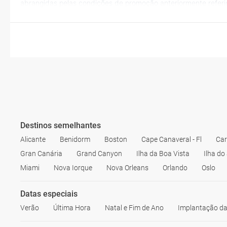
abrangidas pelas condições de promoção anteriormente refer
Destinos semelhantes
Alicante
Benidorm
Boston
Cape Canaveral - Fl
Car
Gran Canária
Grand Canyon
Ilha da Boa Vista
Ilha do
Miami
Nova Iorque
Nova Orleans
Orlando
Oslo
Datas especiais
Verão
Última Hora
Natal e Fim de Ano
Implantação da