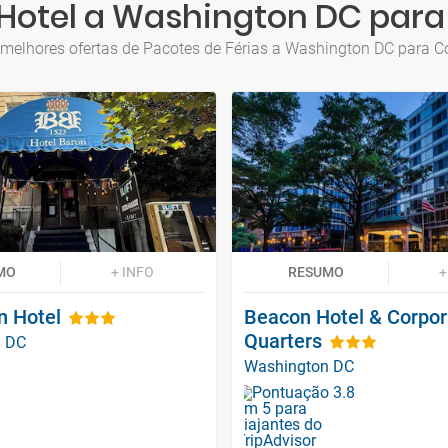
 Hotel a Washington DC para
 melhores ofertas de Pacotes de Férias a Washington DC para C
MO
+ INFO
RESUMO
+
n Hotel
Beacon Hotel & Corpor
Quarters
n DC
Washington DC