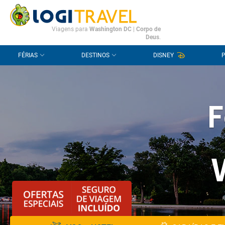
CONTACTO
PERGUNTAS FREQUENTES
Viagens para
Washington DC
|
Corpo de
Deus
.
FÉRIAS
DESTINOS
DISNEY
F