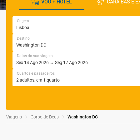
VOO + HOTEL
CARAÍBAS E E
Origem
Destino
Datas da sua viagem
Quartos e passageiros
Viagens
Corpo de Deus
Washington DC