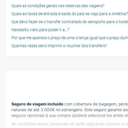
Quais as condições gerais nas reservas das viagens?
Quais as taxas de entrada e saída do país se viajo para a América?
Que devo fazer se o transfer contratado do aeroporto para o hotel
Necessito visto para poder ir a...?
Por que me aparece o preço de uma criança igual que o preço dum
Quantas vezes devo imprimir o voucher dos transfers?
Seguro de viagem incluído
com cobertura de bagagem, perda 
naturais de até 3.000€ no estrangeiro. Este seguro garante as
seguros opcionais à sua compra (poderá selecioná-los antes de
As condições desta campanha só serão aplicáveis durante a 