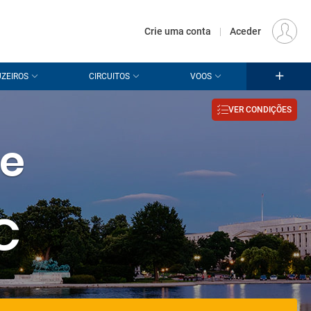
€
Origem
LISBOA (LIS)
PT
EUR
Crie uma conta
|
Aceder
ZEIROS
CIRCUITOS
VOOS
VER CONDIÇÕES
de
C