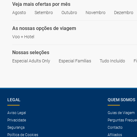
Veja mais ofertas por mês
Agosto
Setembro
Outubro
Novembro
Dezembro
As nossas opções de viagem
Voo + Hotel
Nossas seleções
Especial Adults Only
Especial Famílias
Tudo Incluído
F
LEGAL
QUEM SOMOS
Aviso Legal
Guias de Viagem
Privacidade
Perguntas Freque
Segurança
Contacto
Política de Cookies
Afiliados