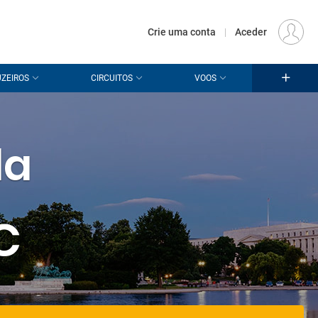
€
Origem
LISBOA (LIS)
PT
EUR
Crie uma conta
|
Aceder
ZEIROS
CIRCUITOS
VOOS
da
C