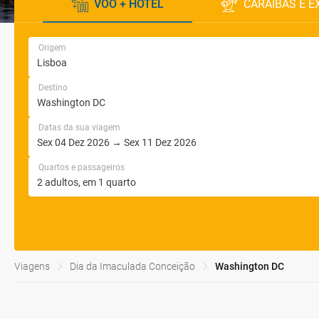
VOO + HOTEL
CARAÍBAS E E
Origem
Destino
Datas da sua viagem
Quartos e passageiros
Viagens
Dia da Imaculada Conceição
Washington DC