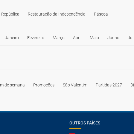
 República
Restauração da Independência
Páscoa
Janeiro
Fevereiro
Março
Abril
Maio
Junho
Jul
im de semana
Promoções
São Valentim
Partidas 2027
D
OUTROS PAÍSES