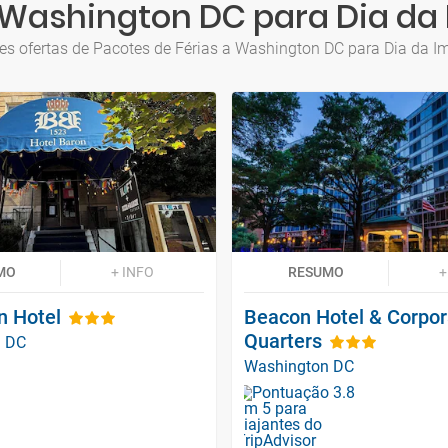
a Washington DC para Dia d
es ofertas de Pacotes de Férias a Washington DC para Dia da 
MO
+ INFO
RESUMO
+
n Hotel
Beacon Hotel & Corpor
Quarters
n DC
Washington DC