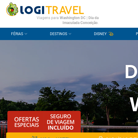
CONTACTO
PERGUNTAS FREQUENTES
Viagens para
Washington DC
|
Dia da
Imaculada Conceição
.
FÉRIAS
DESTINOS
DISNEY
D