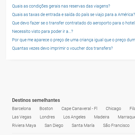
Quais as condições gerais nas reservas das viagens?
Quais as taxas de entrada e saída do país se viajo para a América?
Que devo fazer se o transfer contratado do aeroporto para o hotel
Necessito visto para poder ir a...?
Por que me aparece o preço de uma criança igual que o preço dum
Quantas vezes devo imprimir o voucher dos transfers?
Destinos semelhantes
Barcelona
Boston
Cape Canaveral - Fl
Chicago
Fil
Las Vegas
Londres
Los Angeles
Madeira
Marraqu
Riviera Maya
San Diego
Santa María
São Francisco