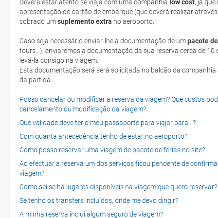
Deverá estar atento se viaja com uma companhia
low cost
, já qu
apresentação do cartão de embarque (que deverá realizar através
cobrado um
suplemento extra
no aeroporto.
Caso seja necessário enviar-lhe a documentação de um
pacote de
tours...), enviaremos a documentação da sua reserva cerca de 10 d
levá-la consigo na viagem.
Esta documentação será será solicitada no balcão da companhia aéreen ao realizar o check-in no dia
da partida.
Posso cancelar ou modificar a reserva da viagem? Que custos po
cancelamento ou modificação da viagem?
Que validade deve ter o meu passaporte para viajar para...?
Com quanta antecedência tenho de estar no aeroporto?
Como posso reservar uma viagem de pacote de férias no site?
Ao efectuar a reserva um dos serviços ficou pendente de confirma
viagem?
Como sei se há lugares disponíveis na viagem que quero reservar?
Se tenho os transfers incluídos, onde me devo dirigir?
A minha reserva inclui algum seguro de viagem?