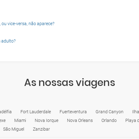
, ou vice-versa, não aparece?
 adulto?
As nossas viagens
adélfia
Fort Lauderdale
Fuerteventura
Grand Canyon
Ilh
exe
Miami
Nova Iorque
Nova Orleans
Orlando
Playa 
São Miguel
Zanzibar