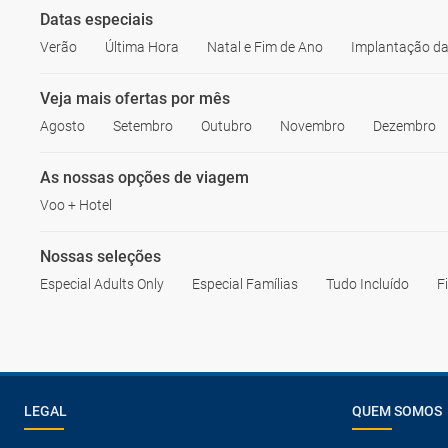
Datas especiais
Verão
Última Hora
Natal e Fim de Ano
Implantação da
Veja mais ofertas por mês
Agosto
Setembro
Outubro
Novembro
Dezembro
As nossas opções de viagem
Voo + Hotel
Nossas seleções
Especial Adults Only
Especial Famílias
Tudo Incluído
F
LEGAL
QUEM SOMOS