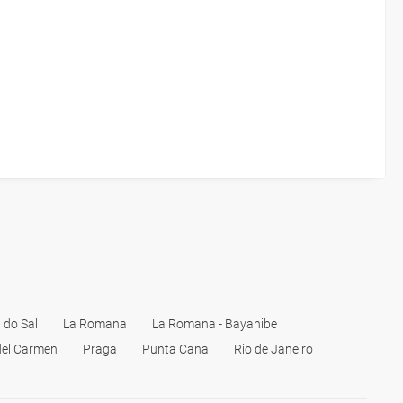
a do Sal
La Romana
La Romana - Bayahibe
del Carmen
Praga
Punta Cana
Rio de Janeiro