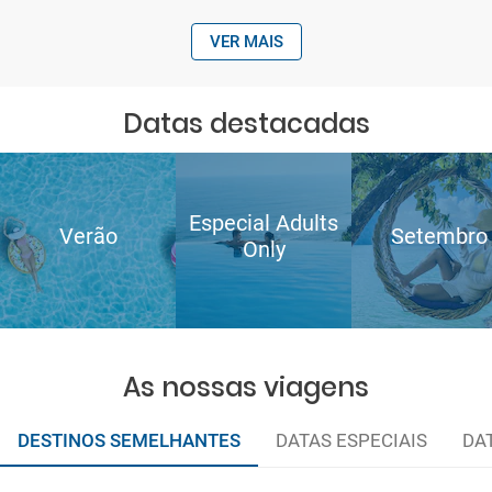
VER MAIS
Datas destacadas
Especial Adults
Verão
Setembro
Only
As nossas viagens
DESTINOS SEMELHANTES
DATAS ESPECIAIS
DA