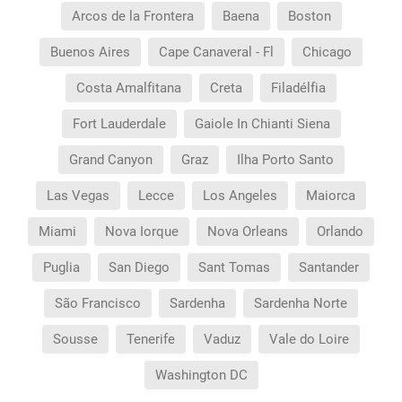
Arcos de la Frontera
Baena
Boston
Buenos Aires
Cape Canaveral - Fl
Chicago
Costa Amalfitana
Creta
Filadélfia
Fort Lauderdale
Gaiole In Chianti Siena
Grand Canyon
Graz
Ilha Porto Santo
Las Vegas
Lecce
Los Angeles
Maiorca
Miami
Nova Iorque
Nova Orleans
Orlando
Puglia
San Diego
Sant Tomas
Santander
São Francisco
Sardenha
Sardenha Norte
Sousse
Tenerife
Vaduz
Vale do Loire
Washington DC