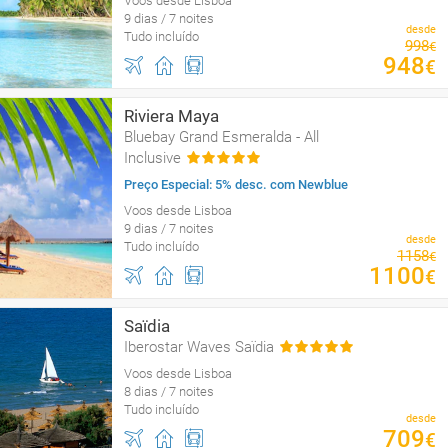
Voos desde Lisboa
9 dias / 7 noites
desde
Tudo incluído
998
€
948
€
Riviera Maya
Bluebay Grand Esmeralda - All
Inclusive
Preço Especial: 5% desc. com Newblue
Voos desde Lisboa
9 dias / 7 noites
desde
Tudo incluído
1158
€
1100
€
Saïdia
Iberostar Waves Saïdia
Voos desde Lisboa
8 dias / 7 noites
Tudo incluído
desde
709
€