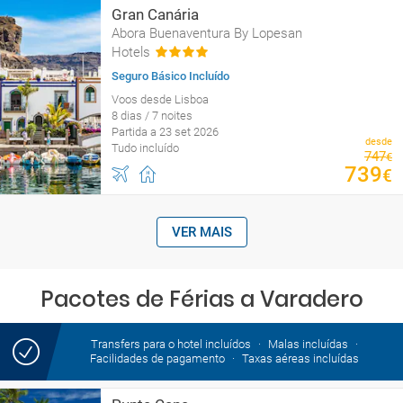
Gran Canária
Abora Buenaventura By Lopesan
Hotels
Seguro Básico Incluído
Voos desde Lisboa
8 dias / 7 noites
Partida a 23 set 2026
desde
Tudo incluído
747
€
739
€
VER MAIS
Pacotes de Férias a Varadero
Transfers para o hotel incluídos
Malas incluídas
Facilidades de pagamento
Taxas aéreas incluídas