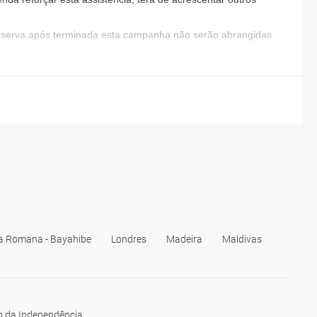
li>
reserva após terminada esta campanha não serão abrangidas
a e outras localidades.</li>
i>
a Romana - Bayahibe
Londres
Madeira
Maldivas
uba (8 de setembro). Santiago de Cuba.</li>
 da Independência