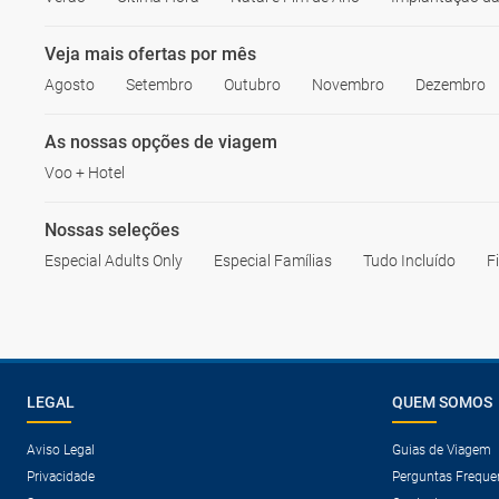
Veja mais ofertas por mês
Agosto
Setembro
Outubro
Novembro
Dezembro
As nossas opções de viagem
Voo + Hotel
Nossas seleções
Especial Adults Only
Especial Famílias
Tudo Incluído
F
LEGAL
QUEM SOMOS
Aviso Legal
Guias de Viagem
Privacidade
Perguntas Freque