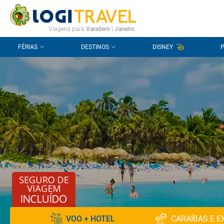
CONTACTO
PERGUNTAS FREQUENTES
Viagens para
Varadero
|
Janeiro
.
FÉRIAS
DESTINOS
DISNEY
VOO + HOTEL
CARAÍBAS E E