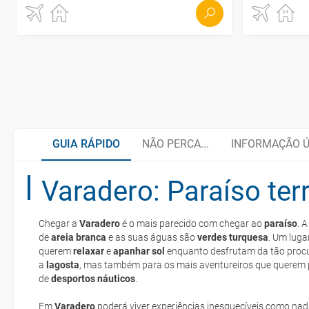
GUIA RÁPIDO
NÃO PERCA...
INFORMAÇÃO Ú
Varadero: Paraíso ter
Praia Esmeralda
Quando viajar?
Chegar a
Varadero
é o mais parecido com chegar ao
paraíso
. 
Cayo Largo
Documentação
de
areia branca
e as suas águas são
verdes
turquesa
e-mail
. Um luga
querem
relaxar
e
apanhar sol
enquanto desfrutam da tão pro
a
lagosta
deverá imprimi-la
, mas também para os mais aventureiros que querem p
de
Bahía de Cochinos
Como chegar?
desportos náuticos
.
Em
Varadero
poderá viver experiências inesquecíveis como na
low cost