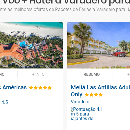
 Voo + Hotel a Varadero para
tre as melhores ofertas de Pacotes de Férias a Varadero para J
MO
+ INFO
RESUMO
+
s Américas
Meliá Las Antillas Adul
Only
Varadero