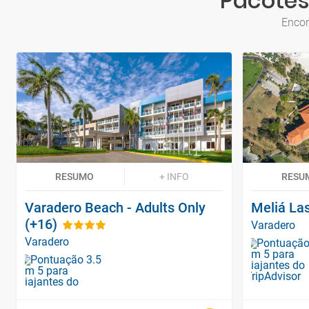
Pacotes
Encon
RESUMO
+ INFO
RESU
Varadero Beach - Adults Only
Meliá La
(+16)
Varadero
Varadero