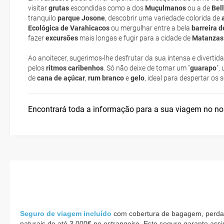
visitar
grutas
escondidas como a dos
Muçulmanos
ou a de
Bel
O Congrí e a Yuca
Onde ficar?
tranquilo
parque Josone
suplemento extra
, descobrir uma variedade colorida de
Ecológica de Varahicacos
ou mergulhar entre a bela
barreira d
fazer
excursões
mais longas e fugir para a cidade de
pacote de
Matanzas
Assistência médica
Ao anoitecer, sugerimos-lhe desfrutar da sua intensa e divertida
pelos
ritmos caribenhos
. Só não deixe de tomar um "
guarapo
",
Agenda cultural
de
cana de açúcar
,
rum branco
e
gelo
, ideal para despertar os 
Posso cancelar ou modificar a reserva da viagem? Que custos po
cancelamento ou modificação da viagem?
Encontrará toda a informação para a sua viagem no n
Que validade deve ter o meu passaporte para viajar para...?
Com quanta antecedência tenho de estar no aeroporto?
Como posso reservar uma viagem de pacote de férias no site?
Ao efectuar a reserva um dos serviços ficou pendente de confirma
viagem?
Como sei se há lugares disponíveis na viagem que quero reservar?
Se tenho os transfers incluídos, onde me devo dirigir?
Seguro de viagem incluído
 com cobertura de bagagem, perda d
A minha reserva inclui algum seguro de viagem?
naturais de até 3.000€ no estrangeiro. Este seguro garante assi