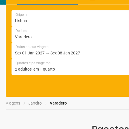
Origem
Destino
Datas da sua viagem
Quartos e passageiros
Viagens
Janeiro
Varadero