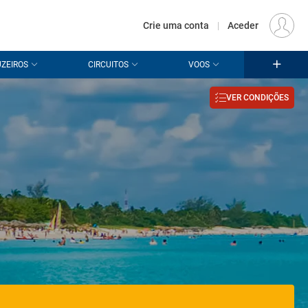
€
Origem
LISBOA (LIS)
PT
EUR
Crie uma conta
|
Aceder
ZEIROS
CIRCUITOS
VOOS
VER CONDIÇÕES