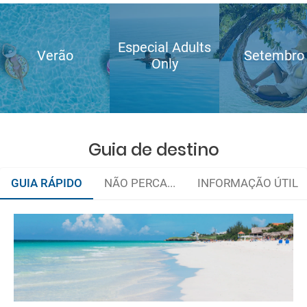
Especial Adults
Verão
Setembro
Only
Guia de destino
GUIA RÁPIDO
NÃO PERCA...
INFORMAÇÃO ÚTIL
Quando viajar?
Documentação
e-mail
Como chegar?
deverá imprimi-la
Onde ficar?