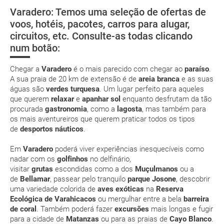
low cost
Varadero: Temos uma seleção de ofertas de
Assistência médica
Praia Esmeralda
Cayo Largo
Bahía de
voos, hotéis, pacotes, carros para alugar,
Cochinos
suplemento extra
circuitos, etc. Consulte-as todas clicando
Agenda cultural
num botão:
pacote de
férias
Chegar a
Varadero
é o mais parecido com chegar ao
paraíso
.
A sua praia de 20 km de extensão é de
areia branca
e as suas
águas são
verdes
turquesa
. Um lugar perfeito para aqueles
que querem
relaxar
e
apanhar sol
enquanto desfrutam da tão
procurada
gastronomia
, como a
lagosta
, mas também para
Posso cancelar ou modificar a reserva da viagem?
os mais aventureiros que querem praticar todos os tipos
Que custos podem ser originados por um
de
desportos náuticos
.
cancelamento ou modificação da viagem?
Em
Varadero
poderá viver experiências inesquecíveis como
nadar com os
golfinhos
no delfinário,
Que validade deve ter o meu passaporte para viajar
visitar
grutas
escondidas como a dos
Muçulmanos
ou a
para...?
de
Bellamar
, passear pelo tranquilo
parque Josone
, descobrir
uma variedade colorida de
aves exóticas
na
Reserva
Com quanta antecedência tenho de estar no
Ecológica de Varahicacos
ou mergulhar entre a bela
barreira
de coral
. Também poderá fazer
excursões
mais longas e fugir
aeroporto?
para a cidade de
Matanzas
ou para as praias de
Cayo Blanco
.