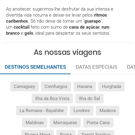
Como posso reservar uma viagem de pacote de
Ao anoitecer, sugerimos-lhe desfrutar da sua intensa e
férias no site?
divertida vida noturna e deixar-se levar pelos
ritmos
caribenhos
. Só não deixe de tomar um "
guarapo
",
um
cocktail
feito com sumo de
cana de açúcar
,
rum
Ao efectuar a reserva um dos serviços ficou
branco
e
gelo
, ideal para despertar os seus sentidos.
pendente de confirmação. Como sei se se confirma
a viagem?
As nossas viagens
Como sei se há lugares disponíveis na viagem que
quero reservar?
DESTINOS SEMELHANTES
DATAS ESPECIAIS
DA
Se tenho os transfers incluídos, onde me devo
dirigir?
Camaguey
Cienfuegos
Havana
Hurghada
Ilha da Boa Vista
Ilha do Sal
A minha reserva inclui algum seguro de viagem?
La Romana - Bayahibe
Londres
Madeira
Quais as condições gerais nas reservas das
Maldivas
Marraquexe
Punta Cana
viagens?
Riviera Maya
Roma
Sancti Spiritus