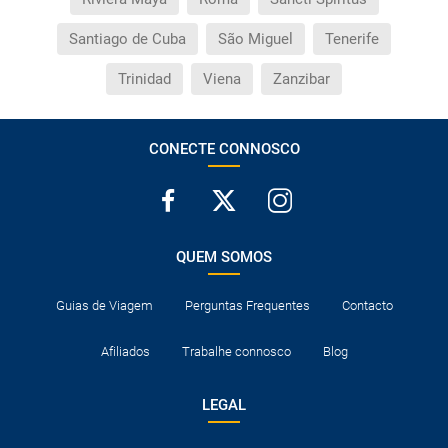
Quais as taxas de entrada e saída do país se viajo
para a América?
Santiago de Cuba
São Miguel
Tenerife
Trinidad
Viena
Zanzibar
Que devo fazer se o transfer contratado do
aeroporto para o hotel, ou vice-versa, não aparece?
CONECTE CONNOSCO
Necessito visto para poder ir a...?
Por que me aparece o preço de uma criança igual
que o preço dum adulto?
QUEM SOMOS
Quantas vezes devo imprimir o voucher dos
transfers?
Guias de Viagem
Perguntas Frequentes
Contacto
Afiliados
Trabalhe connosco
Blog
LEGAL