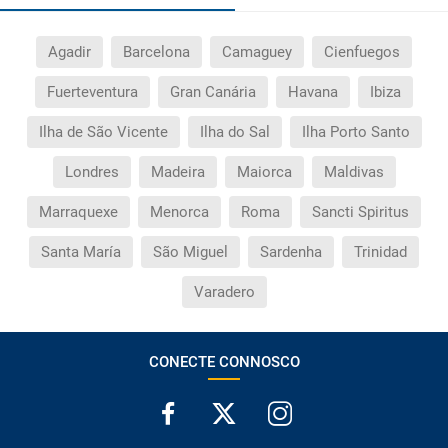
Agadir
Barcelona
Camaguey
Cienfuegos
Fuerteventura
Gran Canária
Havana
Ibiza
Ilha de São Vicente
Ilha do Sal
Ilha Porto Santo
Londres
Madeira
Maiorca
Maldivas
Marraquexe
Menorca
Roma
Sancti Spiritus
Santa María
São Miguel
Sardenha
Trinidad
Varadero
CONECTE CONNOSCO