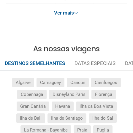
promoção anteriormente referidas. Desconto não
acumulável.
Ver mais
As nossas viagens
DESTINOS SEMELHANTES
DATAS ESPECIAIS
DA
Algarve
Camaguey
Cancún
Cienfuegos
Copenhaga
Disneyland Paris
Florença
Gran Canária
Havana
Ilha da Boa Vista
Ilha de Bali
Ilha de Santiago
Ilha do Sal
La Romana - Bayahibe
Praia
Puglia