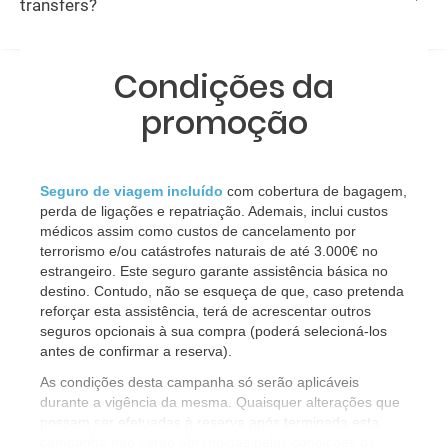
transfers?
Condições da
promoção
Seguro de viagem incluído
com cobertura de bagagem,
perda de ligações e repatriação. Ademais, inclui custos
médicos assim como custos de cancelamento por
terrorismo e/ou catástrofes naturais de até 3.000€ no
estrangeiro. Este seguro garante assistência básica no
destino. Contudo, não se esqueça de que, caso pretenda
reforçar esta assistência, terá de acrescentar outros
seguros opcionais à sua compra (poderá selecioná-los
antes de confirmar a reserva).
​As condições desta campanha só serão aplicáveis
durante a vigência da mesma. Quaisquer alterações que
possam ser efetuadas à reserva após terminada esta
campanha não serão abrangidas pelas condições de