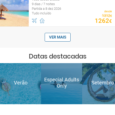
9 dias / 7 noites
Partida a 8 dez 2026
desde
Tudo incluído
1312
€
1262
€
VER MAIS
Datas destacadas
Especial Adults
Verão
Setembro
Only