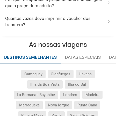
que o preço dum adulto?
Quantas vezes devo imprimir o voucher dos
transfers?
As nossas viagens
DESTINOS SEMELHANTES
DATAS ESPECIAIS
DA
Camaguey
Cienfuegos
Havana
Ilha da Boa Vista
Ilha do Sal
La Romana - Bayahibe
Londres
Madeira
Marraquexe
Nova Iorque
Punta Cana
Riviera Maya
Roma
Sancti Spiritus