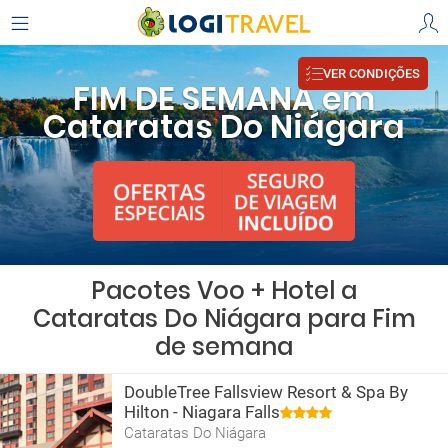
VER CONDIÇÕES
FIM DE SEMANA em
Cataratas Do Niágara
Pacotes Voo + Hotel a
Cataratas Do Niágara para Fim
de semana
DoubleTree Fallsview Resort & Spa By
Hilton - Niagara Falls
Cataratas Do Niágara