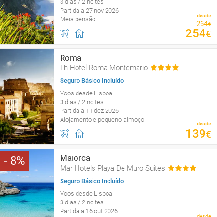
3 dias / 2 noites
Partida a 27 nov 2026
desde
Meia pensão
264
€
254
€
Roma
Lh Hotel Roma Montemario
Seguro Básico Incluído
Voos desde Lisboa
3 dias / 2 noites
Partida a 11 dez 2026
Alojamento e pequeno-almoço
desde
139
€
Maiorca
8
Mar Hotels Playa De Muro Suites
Seguro Básico Incluído
Voos desde Lisboa
3 dias / 2 noites
Partida a 16 out 2026
desde