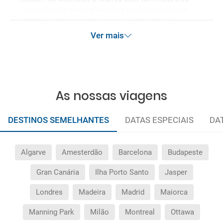
campanha não serão abrangidas pelas condições de
promoção anteriormente referidas. Desconto não
acumulável.
Ver mais
As nossas viagens
DESTINOS SEMELHANTES
DATAS ESPECIAIS
DA
Algarve
Amesterdão
Barcelona
Budapeste
Gran Canária
Ilha Porto Santo
Jasper
Londres
Madeira
Madrid
Maiorca
Manning Park
Milão
Montreal
Ottawa