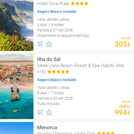
Hotel Orca Praia
Seguro Básico Incluído
Voos desde Lisboa
4 dias / 3 noites
Partida a 27 set 2026
Alojamento e pequeno-almoço
desde
305
€
Ilha do Sal
Meliá Llana Beach Resort & Spa (Adults Only
+16)
Seguro Básico Incluído
Voos desde Lisboa
8 dias / 7 noites
Partida a 23 set 2026
desde
Tudo incluído
1001
€
994
€
Menorca
AluaSoul Menorca Adults Only