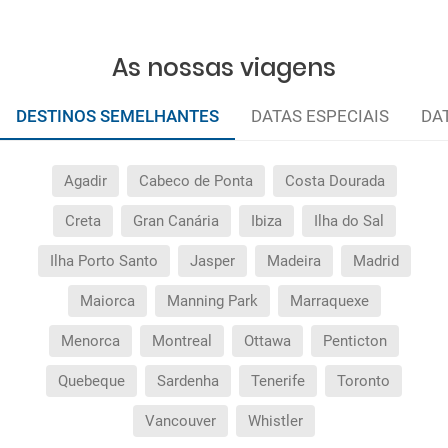
As nossas viagens
DESTINOS SEMELHANTES
DATAS ESPECIAIS
DA
Agadir
Cabeco de Ponta
Costa Dourada
Creta
Gran Canária
Ibiza
Ilha do Sal
Ilha Porto Santo
Jasper
Madeira
Madrid
Maiorca
Manning Park
Marraquexe
Menorca
Montreal
Ottawa
Penticton
Quebeque
Sardenha
Tenerife
Toronto
Vancouver
Whistler