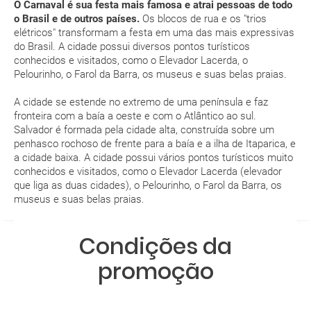
O Carnaval é sua festa mais famosa e atrai pessoas de todo
o Brasil e de outros países.
Os blocos de rua e os "trios
Como posso reservar uma viagem de pacote de
elétricos" transformam a festa em uma das mais expressivas
férias no site?
do Brasil. A cidade possui diversos pontos turísticos
conhecidos e visitados, como o Elevador Lacerda, o
Pelourinho, o Farol da Barra, os museus e suas belas praias.
Ao efectuar a reserva um dos serviços ficou
pendente de confirmação. Como sei se se confirma
A cidade se estende no extremo de uma península e faz
a viagem?
fronteira com a baía a oeste e com o Atlântico ao sul.
Salvador é formada pela cidade alta, construída sobre um
Como sei se há lugares disponíveis na viagem que
penhasco rochoso de frente para a baía e a ilha de Itaparica, e
a cidade baixa. A cidade possui vários pontos turísticos muito
quero reservar?
conhecidos e visitados, como o Elevador Lacerda (elevador
que liga as duas cidades), o Pelourinho, o Farol da Barra, os
Se tenho os transfers incluídos, onde me devo
museus e suas belas praias.
dirigir?
Condições da
A minha reserva inclui algum seguro de viagem?
promoção
Quais as condições gerais nas reservas das
viagens?