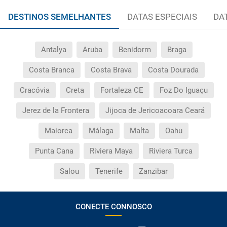
DESTINOS SEMELHANTES
DATAS ESPECIAIS
DA
Antalya
Aruba
Benidorm
Braga
Costa Branca
Costa Brava
Costa Dourada
Cracóvia
Creta
Fortaleza CE
Foz Do Iguaçu
Jerez de la Frontera
Jijoca de Jericoacoara Ceará
Maiorca
Málaga
Malta
Oahu
Punta Cana
Riviera Maya
Riviera Turca
Salou
Tenerife
Zanzibar
CONECTE CONNOSCO