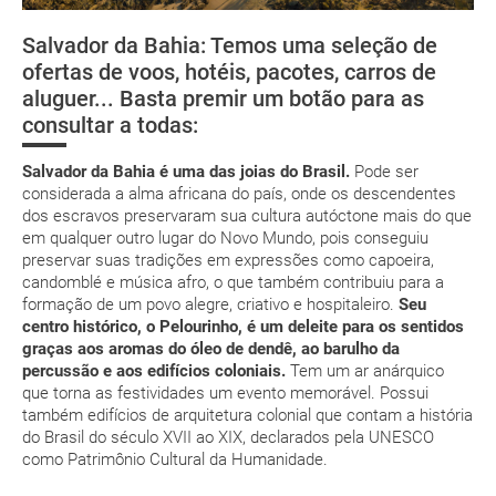
Assistência médica
low cost
Salvador da Bahia: Temos uma seleção de
Segurança
Florianópolis
Fernando de
Río de Janei
ofertas de voos, hotéis, pacotes, carros de
Noronha
suplemento extra
aluguer... Basta premir um botão para as
consultar a todas:
pacote de
férias
Salvador da Bahia é uma das joias do Brasil.
Pode ser
considerada a alma africana do país, onde os descendentes
dos escravos preservaram sua cultura autóctone mais do que
em qualquer outro lugar do Novo Mundo, pois conseguiu
preservar suas tradições em expressões como capoeira,
Posso cancelar ou modificar a reserva da viagem?
candomblé e música afro, o que também contribuiu para a
Que custos podem ser originados por um
formação de um povo alegre, criativo e hospitaleiro.
Seu
cancelamento ou modificação da viagem?
centro histórico, o Pelourinho, é um deleite para os sentidos
graças aos aromas do óleo de dendê, ao barulho da
percussão e aos edifícios coloniais.
Tem um ar anárquico
Que validade deve ter o meu passaporte para viajar
que torna as festividades um evento memorável. Possui
para...?
também edifícios de arquitetura colonial que contam a história
do Brasil do século XVII ao XIX, declarados pela UNESCO
Com quanta antecedência tenho de estar no
como Patrimônio Cultural da Humanidade.
aeroporto?