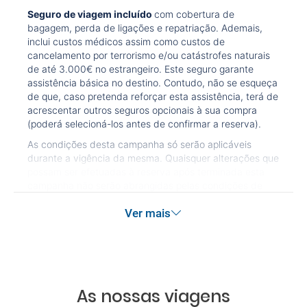
Seguro de viagem incluído
com cobertura de
Quais as taxas de entrada e saída do país se viajo
bagagem, perda de ligações e repatriação. Ademais,
para a América?
inclui custos médicos assim como custos de
cancelamento por terrorismo e/ou catástrofes naturais
Que devo fazer se o transfer contratado do
de até 3.000€ no estrangeiro. Este seguro garante
assistência básica no destino. Contudo, não se esqueça
aeroporto para o hotel, ou vice-versa, não aparece?
de que, caso pretenda reforçar esta assistência, terá de
acrescentar outros seguros opcionais à sua compra
Necessito visto para poder ir a...?
(poderá selecioná-los antes de confirmar a reserva).
As condições desta campanha só serão aplicáveis
Por que me aparece o preço de uma criança igual
durante a vigência da mesma. Quaisquer alterações que
que o preço dum adulto?
possam ser efetuadas à reserva após terminada esta
campanha não serão abrangidas pelas condições de
promoção anteriormente referidas. Desconto não
Quantas vezes devo imprimir o voucher dos
Ver mais
acumulável.
transfers?
As nossas viagens