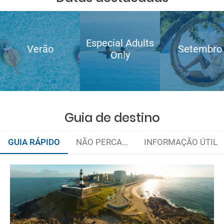
Especial Adults
Verão
Setembro
Only
Guia de destino
GUIA RÁPIDO
NÃO PERCA...
INFORMAÇÃO ÚTIL
Organize sua viagem
Documentação
e-mail
Como chegar?
deverá imprimi-la