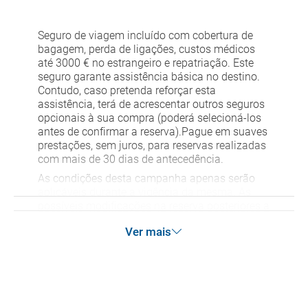
Quais as taxas de entrada e saída do país se viajo
para a América?
Seguro de viagem incluído com cobertura de
bagagem, perda de ligações, custos médicos
Que devo fazer se o transfer contratado do
até 3000 € no estrangeiro e repatriação. Este
aeroporto para o hotel, ou vice-versa, não aparece?
seguro garante assistência básica no destino.
Contudo, caso pretenda reforçar esta
assistência, terá de acrescentar outros seguros
Necessito visto para poder ir a...?
opcionais à sua compra (poderá selecioná-los
antes de confirmar a reserva).Pague em suaves
Por que me aparece o preço de uma criança igual
prestações, sem juros, para reservas realizadas
com mais de 30 dias de antecedência.
que o preço dum adulto?
As condições desta campanha apenas serão
aplicáveis durante a vigência da mesma. As
Quantas vezes devo imprimir o voucher dos
possíveis modificações na reserva posteriores a
transfers?
esta campanha ficam excluídas das condições
Ver mais
de promoção anteriormente mencionadas.
Desconto não acumulável.