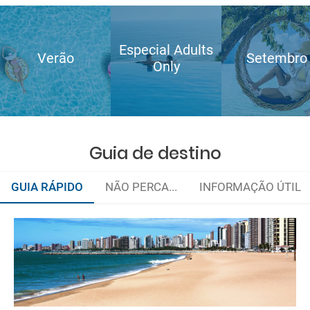
Especial Adults
Verão
Setembro
Only
Guia de destino
GUIA RÁPIDO
NÃO PERCA...
INFORMAÇÃO ÚTIL
Organize sua viagem
Documentação
e-mail
Como chegar?
deverá imprimi-la
Assistência médica