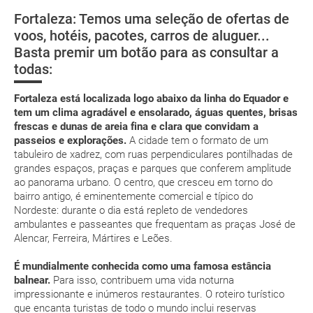
low cost
Fortaleza: Temos uma seleção de ofertas de
Segurança
Florianópolis
Fernando de
Río de Janei
voos, hotéis, pacotes, carros de aluguer...
Noronha
suplemento extra
Basta premir um botão para as consultar a
todas:
pacote de
férias
Fortaleza está localizada logo abaixo da linha do Equador e
tem um clima agradável e ensolarado, águas quentes, brisas
frescas e dunas de areia fina e clara que convidam a
passeios e explorações.
A cidade tem o formato de um
tabuleiro de xadrez, com ruas perpendiculares pontilhadas de
Posso cancelar ou modificar a reserva da viagem?
grandes espaços, praças e parques que conferem amplitude
Que custos podem ser originados por um
ao panorama urbano. O centro, que cresceu em torno do
cancelamento ou modificação da viagem?
bairro antigo, é eminentemente comercial e típico do
Nordeste: durante o dia está repleto de vendedores
ambulantes e passeantes que frequentam as praças José de
Que validade deve ter o meu passaporte para viajar
Alencar, Ferreira, Mártires e Leões.
para...?
É mundialmente conhecida como uma famosa estância
Com quanta antecedência tenho de estar no
balnear.
Para isso, contribuem uma vida noturna
impressionante e inúmeros restaurantes. O roteiro turístico
aeroporto?
que encanta turistas de todo o mundo inclui reservas