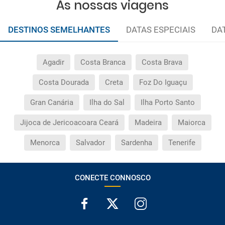
As nossas viagens
DESTINOS SEMELHANTES
DATAS ESPECIAIS
DA
Agadir
Costa Branca
Costa Brava
Costa Dourada
Creta
Foz Do Iguaçu
Gran Canária
Ilha do Sal
Ilha Porto Santo
Jijoca de Jericoacoara Ceará
Madeira
Maiorca
Menorca
Salvador
Sardenha
Tenerife
CONECTE CONNOSCO