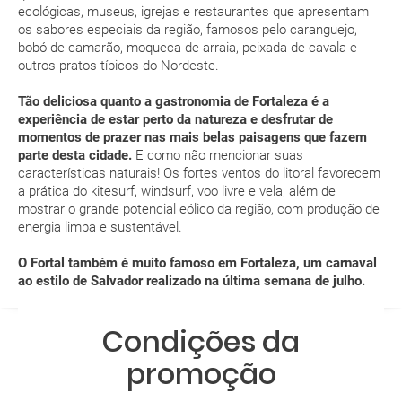
ecológicas, museus, igrejas e restaurantes que apresentam
Como posso reservar uma viagem de pacote de
os sabores especiais da região, famosos pelo caranguejo,
férias no site?
bobó de camarão, moqueca de arraia, peixada de cavala e
outros pratos típicos do Nordeste.
Ao efectuar a reserva um dos serviços ficou
Tão deliciosa quanto a gastronomia de Fortaleza é a
pendente de confirmação. Como sei se se confirma
experiência de estar perto da natureza e desfrutar de
a viagem?
momentos de prazer nas mais belas paisagens que fazem
parte desta cidade.
E como não mencionar suas
Como sei se há lugares disponíveis na viagem que
características naturais! Os fortes ventos do litoral favorecem
a prática do kitesurf, windsurf, voo livre e vela, além de
quero reservar?
mostrar o grande potencial eólico da região, com produção de
energia limpa e sustentável.
Se tenho os transfers incluídos, onde me devo
dirigir?
O Fortal também é muito famoso em Fortaleza, um carnaval
ao estilo de Salvador realizado na última semana de julho.
A minha reserva inclui algum seguro de viagem?
Condições da
Quais as condições gerais nas reservas das
promoção
viagens?