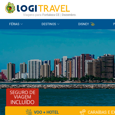
CONTACTO
PERGUNTAS FREQUENTES
Viagens para
Fortaleza CE
|
Dezembro
.
FÉRIAS
DESTINOS
DISNEY
VOO + HOTEL
CARAÍBAS E E