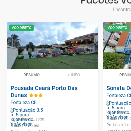
Pacotes Vo
Encontre
VOO DIRETO
VOO DIRETO
RESUMO
+ INFO
RESU
Pousada Ceará Porto Das
Sonata D
Dunas
Fortaleza C
Fortaleza CE
Voos desde L
8 dias / 7 noi
Voos desde Lisboa
Partida a 1 d
8 dias / 7 noites