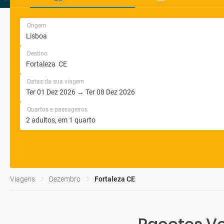
Origem
Destino
Datas da sua viagem
Quartos e passageiros
Viagens
Dezembro
Fortaleza CE