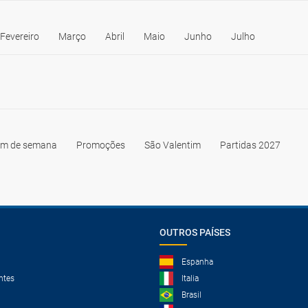
Fevereiro
Março
Abril
Maio
Junho
Julho
im de semana
Promoções
São Valentim
Partidas 2027
OUTROS PAÍSES
Espanha
ntes
Italia
Brasil