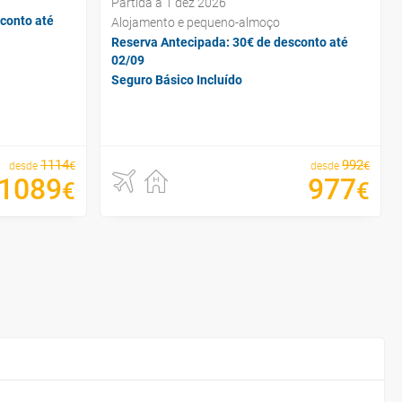
Partida a 1 dez 2026
conto até
Alojamento e pequeno-almoço
Reserva Antecipada: 30€ de desconto até
02/09
Seguro Básico Incluído
1114
992
€
€
desde
desde
1089
977
€
€