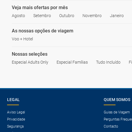
Veja mais ofertas por mês
Agosto
Setembro
Outubro
Novembro
Janeiro
As nossas opções de viagem
Voo + Hotel
Nossas seleções
Especial Adults Only
Especial Famílias
Tudo Incluído
F
LEGAL
QUEM SOMOS
Aviso Legal
Guias de Viagem
Privacidade
Perguntas Freque
Segurança
Contacto