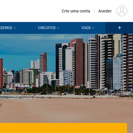
€
Origem
LISBOA (LIS)
PT
EUR
Crie uma conta
|
Aceder
ZEIROS
CIRCUITOS
VOOS