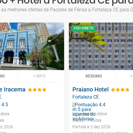
o + Hotel a Fortaleza CE pa
 as melhores ofertas de Pacotes de Férias a Fortaleza CE para
VOO DIRETO
MO
+ INFO
RESUMO
+
e Iracema
Praiano Hotel
E
Fortaleza CE
isboa
Voos desde Lisboa
tes
8 dias / 7 noites
ez 2026
Partida a 2 dez 2026