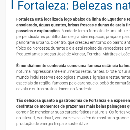
Fortaleza: Belezas na
Florianópolis
Organize sua viagem
Fortaleza está localizada logo abaixo da linha do Equador e 
Fernando de Noronha
Documentação
ensolarado, águas quentes, brisas frescas e dunas de areia fi
e-mail
passeios e explorações.
A cidade tem o formato de um tabulei
perpendiculares pontilhadas de grandes espaços, praças e par
deverá imprimi-la
panorama urbano. O centro, que cresceu em torno do bairro ant
Río de Janeiro
Como chegar?
típico do Nordeste: durante o dia está repleto de vendedores 
frequentam as praças José de Alencar, Ferreira, Mártires e Leõe
low cost
São Luís
Assistência médica
É mundialmente conhecida como uma famosa estância balnea
suplemento extra
noturna impressionante e inúmeros restaurantes. O roteiro turís
mundo inclui reservas ecológicas, museus, igrejas e restauran
pacote de
Segurança
especiais da região, famosos pelo caranguejo, bobó de camarão
cavala e outros pratos típicos do Nordeste.
Tão deliciosa quanto a gastronomia de Fortaleza é a experiên
desfrutar de momentos de prazer nas mais belas paisagens q
Posso cancelar ou modificar a reserva da viagem? Que custos po
como não mencionar suas características naturais! Os fortes ve
cancelamento ou modificação da viagem?
do kitesurf, windsurf, voo livre e vela, além de mostrar o grande
produção de energia limpa e sustentável.
Que validade deve ter o meu passaporte para viajar para...?