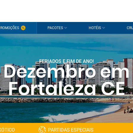
PROMOÇÕES
PACOTES
HOTÉIS
CRU
FERIADOS E FIM DE ANO!
Dezembro em
Fortaleza CE
XÓTICO
PARTIDAS ESPECIAIS