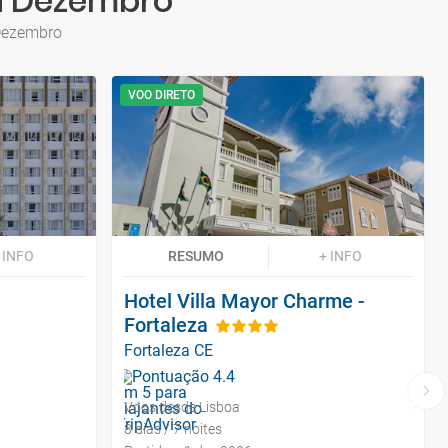
ra Dezembro
 Dezembro
VOO DIRETO
 INFO
RESUMO
+ INFO
Hotel Villa Mayor Charme -
Fortaleza
Fortaleza CE
Voos desde Lisboa
8 dias / 7 noites